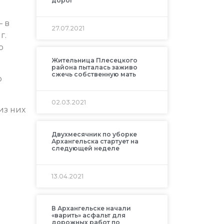
дорог
– в
27.07.2021
г.
ю
Жительница Плесецкого
района пыталась заживо
сжечь собственную мать
ю
02.03.2021
из них
Двухмесячник по уборке
Архангельска стартует на
следующей неделе
13.04.2021
В Архангельске начали
«варить» асфальт для
дорожных работ по