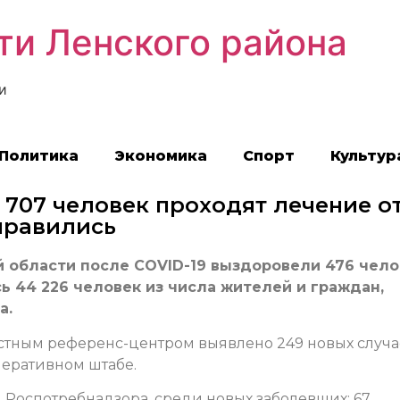
ти Ленского района
и
Политика
Экономика
Спорт
Культур
 707 человек проходят лечение о
оправились
й области после COVID-19 выздоровели 476 чело
ь 44 226 человек из числа жителей и граждан,
а.
ластным референс-центром выявлено 249 новых случ
перативном штабе.
Роспотребнадзора, среди новых заболевших: 67