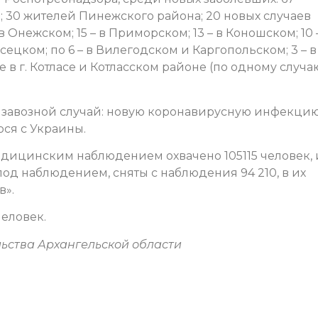
 30 жителей Пинежского района; 20 новых случаев
 Онежском; 15 – в Приморском; 13 – в Коношском; 10 
сецком; по 6 – в Вилегодском и Каргопольском; 3 – в 
же в г. Котласе и Котласском районе (по одному случа
ин завозной случай: новую коронавирусную инфекци
ся с Украины.
ицинским наблюдением охвачено 105115 человек, 
под наблюдением, сняты с наблюдения 94 210, в их
в».
еловек.
ьства Архангельской области