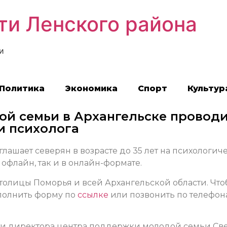
ти Ленского района
и
Политика
Экономика
Спорт
Культур
й семьи в Архангельске провод
и психолога
ашает северян в возрасте до 35 лет на психологич
офлайн, так и в онлайн-формате.
толицы Поморья и всей Архангельской области. Чт
аполнить форму по
ссылке
или позвонить по телефона
ти директора центра поддержки молодой семьи Све