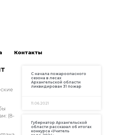
а
Контакты
ит
С начала пожароопасного
сезона в лесах
Архангельской области
ликвидирован 31 пожар
еские
11.06.2021
обы
м: (8-
Губернатор Архангельской
области рассказал об итогах
конкурса «Учитель
тлана