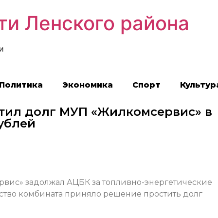
ти Ленского района
и
Политика
Экономика
Спорт
Культур
тил долг МУП «Жилкомсервис» в
ублей
рвис» задолжал АЦБК за топливно-энергетические
дство комбината приняло решение простить долг