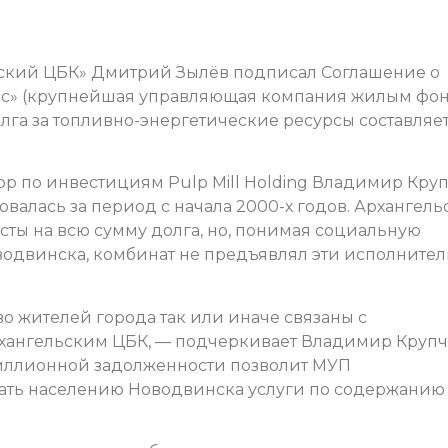
ский ЦБК» Дмитрий Зылёв подписал Соглашение о
с» (крупнейшая управляющая компания жилым фо
лга за топливно-энергетические ресурсы составляет
ор по инвестициям Pulp Mill Holding Владимир Кру
овалась за период с начала 2000-х годов. Архангел
сты на всю сумму долга, но, понимая социальную
оводвинска, комбинат не предъявлял эти исполните
во жителей города так или иначе связаны с
ангельским ЦБК, — подчеркивает Владимир Крупча
иллионной задолженности позволит МУП
ать населению Новодвинска услуги по содержанию