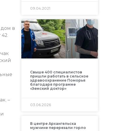
09.04.2021
ндом в
 42
пчак
ьский
Свыше 400 специалистов
льные
пришли работать в сельское
здравоохранение Поморья
благодаря программе
«Земский доктор»
к. –
03.06.2026
 и
В центре Архангельска
мужчине перерезали горло