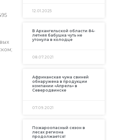
12.01.2025
495
В Архангельской области 84-
летняя бабушка чуть не
утонула в колодце
овых
ском;
08.07.2021
Африканская чума свиней
обнаружена в продукции
компании «Апрель» в
Северодвинске
07.09.2021
Пожароопасный сезон в
лесах региона
продолжается!