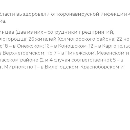
области выздоровели от коронавирусной инфекции 
ка.
инцев (два из них – сотрудники предприятий,
логородца; 26 жителей Холмогорского района; 22 н
18 – в Онежском; 16 – в Коношском; 12 – в Каргополь
– в Верхнетоемском; по 7 – в Пинежском, Мезенском и
ласском районе (2 и 4 случая соответственно); 5 – в
в г. Мирном; по 1 – в Вилегодском, Красноборском и