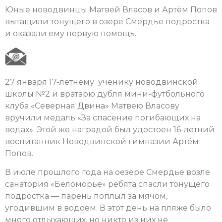
Юные новодвинцы Матвей Власов и Артём Попов
вытащили тонущего в озере Смердье подростка
и оказали ему первую помощь.
27 января 17-летнему ученику новодвинской
школы №2 и вратарю дубля мини-футбольного
клуба «Северная Двина» Матвею Власову
вручили медаль «За спасение погибающих на
водах». Этой же наградой был удостоен 16-летний
воспитанник Новодвинской гимназии Артём
Попов.
В июле прошлого года на оезере Смердье возле
санатория «Беломорье» ребята спасли тонущего
подростка — парень поплыл за мячом,
угодившим в водоём. В этот день на пляже было
много отдыхающих, но никто из них не