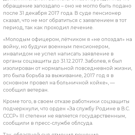
обращение запоздало – оно не могло быть подано
после 31 декабря 2017 года. В суде пенсионер
сказал, что не мог обратиться с заявлением в тот
период, так как проходил лечение.
«Молодым офицером, лётчиком я «не опоздал» на
войну, но будучи военным пенсионером,
инвалидом не успел написать заявление в
органы соцзащиты до 31.12.2017. Заболев, я был
изолирован от нормальной повседневной жизни,
это была борьба за выживание, 2017 год я в
основном провел на больничной койке», —
сообщил ветеран.
Кроме того, в своем отказе работники соцзащиты
подчеркнули, что орден «За службу Родине в В.С.
СССР» III степени не является государственным,
сообщили в пресс-службе облсуда.
Так, областной суд отменил решение