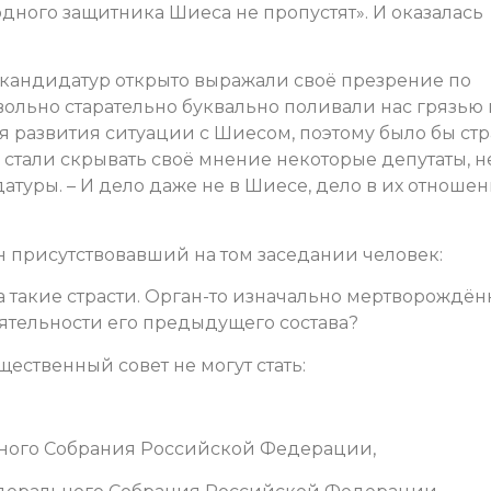
 одного защитника Шиеса не пропустят». И оказалась
кандидатур открыто выражали своё презрение по
вольно старательно буквально поливали нас грязью 
мя развития ситуации с Шиесом, поэтому было бы стр
 стали скрывать своё мнение некоторые депутаты, н
ры. – И дело даже не в Шиесе, дело в их отношен
 присутствовавший на том заседании человек:
ета такие страсти. Орган-то изначально мертворождё
еятельности его предыдущего состава?
ественный совет не могут стать:
ного Собрания Российской Федерации,