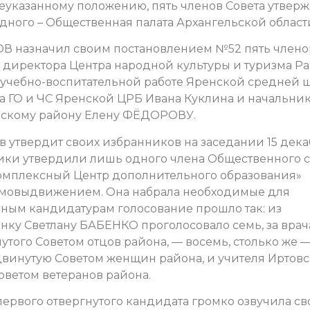
еуказанному положению, пять членов Совета утверж
 одного – Общественная палата Архангельской област
ОВ назначил своим постановлением №52 пять члено
, директора Центра народной культуры и туризма Р
 учебно-воспитательной работе Яренской средней 
 ГО и ЧС Яренской ЦРБ Ивана Куклина и начальни
енскому району Елену ФЁДОРОВУ.
в утвердит своих избранников на заседании 15 дека
ики утвердили лишь одного члена Общественного с
Комплексный Центр дополнительного образования»
мовыдвижением. Она набрала необходимые для
ьным кандидатурам голосование прошло так: из
нку Светлану БАБЕНКО проголосовало семь, за врач
ого Советом отцов района, — восемь, столько же —
винутую Советом женщин района, и учителя Иртов
ветом ветеранов района.
ервого отвергнутого кандидата громко озвучила св