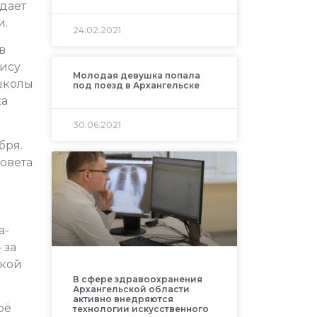
дает
и.
24.02.2021
в
аису
Молодая девушка попала
школы
под поезд в Архангельске
ка
30.06.2021
бря.
овета
а-
 за
ской
В сфере здравоохранения
Архангельской области
активно внедряются
оё
технологии искусственного