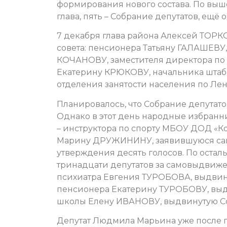
формирования нового состава. По выш
глава, пять – Собрание депутатов, ещё
7 декабря глава района Алексей ТОРК
совета: пенсионера Татьяну ГАЛАШЕВУ
КОЧАНОВУ, заместителя директора по
Екатерину КРЮКОВУ, начальника штаба
отделения занятости населения по Л
Планировалось, что Собрание депутато
Однако в этот день народные избранн
– инструктора по спорту МБОУ ДОД «
Марину ДРУЖИНИНУ, заявившуюся са
утверждения десять голосов. По остал
тринадцати депутатов за самовыдвиже
психиатра Евгения ТУРОБОВА, выдвинут
пенсионера Екатерину ТУРОБОВУ, выд
школы Елену ИВАНОВУ, выдвинутую Со
Депутат Людмила Марьина уже после п