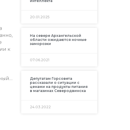
интеллекта
20.01.2025
в
анно,
На севере Архангельской
области ожидаются ночные
е
заморозки
ии к
07.06.2021
нный…
Депутатам Горсовета
рассказали о ситуации с
ценами на продукты питания
в магазинах Северодвинска
24.03.2022