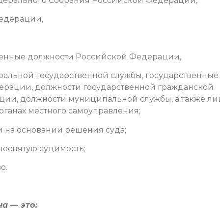
дерального Собрания Российской Федерации,
едерации,
венные должности Российской Федерации,
альной государственной службы, государственные
ерации, должности государственной гражданской
ии, должности муниципальной службы, а также ли
ганах местного самоуправления;
 на основании решения суда;
еснятую судимость;
о.
а — это: