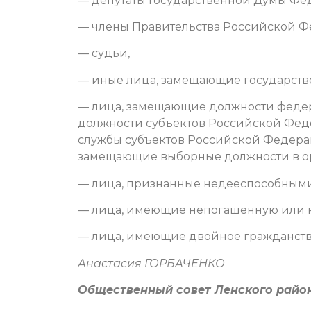
— депутаты Государственной Думы Фе
— члены Правительства Российской Ф
— судьи,
— иные лица, замещающие государст
— лица, замещающие должности федер
должности субъектов Российской Фед
службы субъектов Российской Федерац
замещающие выборные должности в ор
— лица, признанные недееспособными
— лица, имеющие непогашенную или н
— лица, имеющие двойное гражданств
Анастасия ГОРБАЧЕНКО
Общественный совет Ленского район