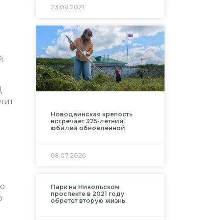
23.08.2021
й
Ц
лит
Новодвинская крепость
встречает 325-летний
юбилей обновленной
08.07.2026
аю
Парк на Никольском
проспекте в 2021 году
о
обретет вторую жизнь