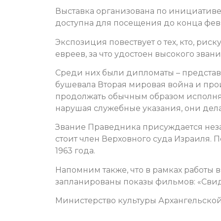
Выставка организована по инициативе 
доступна для посещения до конца февр
Экспозиция повествует о тех, кто, рис
евреев, за что удостоен высокого зва
Среди них были дипломаты – представи
бушевала Вторая мировая война и про
продолжать обычным образом исполнят
нарушая служебные указания, они делал
Звание Праведника присуждается нез
стоит член Верховного суда Израиля. 
1963 года.
Напомним также, что в
рамках работы вы
запланированы показы фильмов: «Свидете
Министерство культуры Архангельской