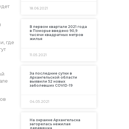
удет
18.06.2021
л
В первом квартале 2021 года
в Поморье введено 90,9
тысячи квадратных метров
жилья
и, где
гут
11.05.2021
За последние сутки в
ой
Архангельской области
але
выявили 52 новых
заболевших COVID-19
сов
04.05.2021
На окраине Архангельска
загорелась нежилая
деревяшка