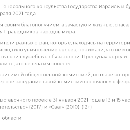
Генерального консульства Государства Израиль и б
аля 2021 года.
куя своим благополучием, а зачастую и жизнью, спаса
ния Праведников народов мира.
тели разных стран, которые, находясь на территори
исходило уничтожение евреев, понимали, что не мо
ь свои служебные обязанности. Преступая черту и
и то, что велела им совесть.
ависимой общественной комиссией, во главе котор
Первое заседание такой комиссии состоялось в февр
ставочного проекта 31 января 2021 года в 13 и 15 ча
льство» (2017) и «Сват» (2010). (12+)
 области