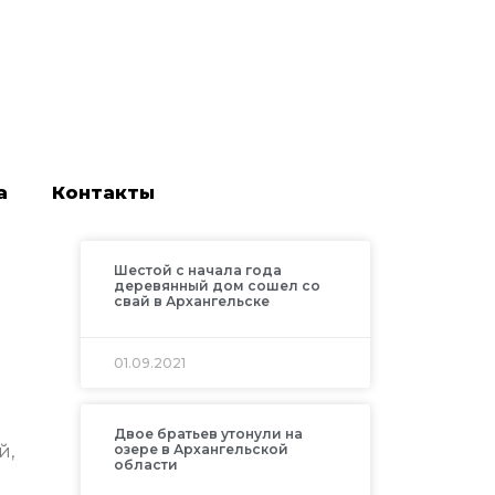
а
Контакты
Шестой с начала года
деревянный дом сошел со
свай в Архангельске
м
01.09.2021
Двое братьев утонули на
й,
озере в Архангельской
области