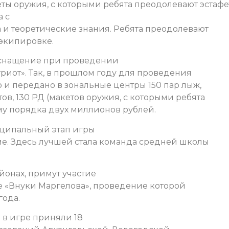
еты оружия, с которыми ребята преодолевают эстафе
а с
 и теоретические знания. Ребята преодолевают
 экипировке.
оснащение при проведении
триот». Так, в прошлом году для проведения
 и передано в зональные центры 150 пар лыж,
ов, 130 РД (макетов оружия, с которыми ребята
му порядка двух миллионов рублей.
иципальный этап игры
ме. Здесь лучшей стала команда средней школы
йонах, примут участие
е «Внуки Маргелова», проведение которой
года.
 в игре приняли 18