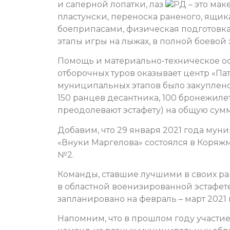
и саперной лопатки, лаз
РД – это мак
пластунски, переноска раненого, ящик
боеприпасами, физическая подготовка
этапы игры на лыжах, в полной боевой
Помощь и материально-техническое 
отборочных туров оказывает центр «Па
муниципальных этапов было закуплено
150 ранцев десантника, 100 бронежилет
преодолевают эстафету) на общую сум
Добавим, что 29 января 2021 года мун
«Внуки Маргелова» состоялся в Коряж
№2.
Команды, ставшие лучшими в своих ра
в областной военизированной эстафет
запланировано на февраль – март 2021 
Напомним, что в прошлом году участие