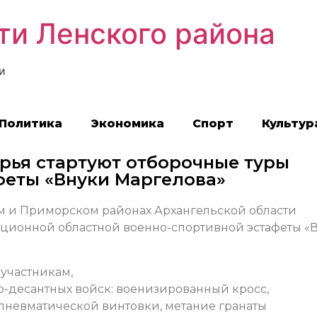
ти Ленского района
и
Политика
Экономика
Спорт
Культур
рья стартуют отборочные туры
феты «Внуки Маргелова»
м и Приморском районах Архангельской области
иционной областной военно-спортивной эстафеты «
 участникам,
о-десантных войск: военизированный кросс,
з пневматической винтовки, метание гранаты