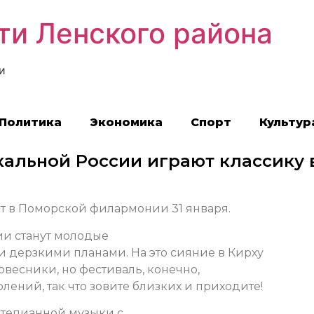
ти Ленского района
и
Политика
Экономика
Спорт
Культур
льной России играют классику 
ует в Поморской филармонии 31 января.
ии станут молодые
 и дерзкими планами. На это сияние в Кирху
весники, но фестиваль, конечно,
лений, так что зовите близких и приходите!
ортепианной музыки с