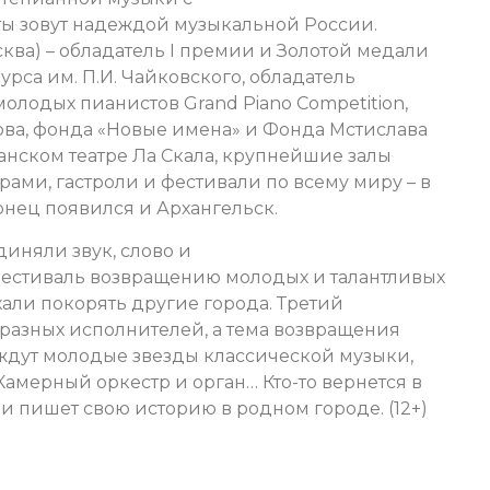
ты зовут надеждой музыкальной России.
ва) – обладатель I премии и Золотой медали
рса им. П.И. Чайковского, обладатель
олодых пианистов Grand Piano Competition,
ва, фонда «Новые имена» и Фонда Мстислава
анском театре Ла Скала, крупнейшие залы
ами, гастроли и фестивали по всему миру – в
нец появился и Архангельск.
иняли звук, слово и
фестиваль возвращению молодых и талантливых
хали покорять другие города. Третий
 разных исполнителей, а тема возвращения
 ждут молодые звезды классической музыки,
Камерный оркестр и орган… Кто-то вернется в
л и пишет свою историю в родном городе. (12+)
и