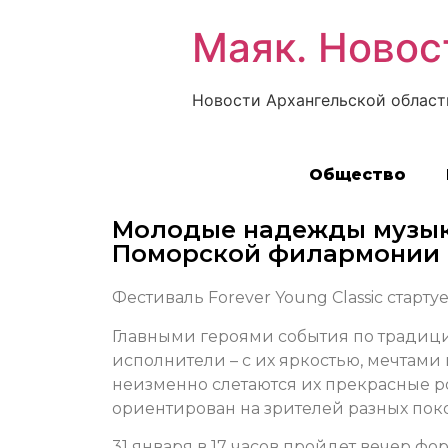
Маяк. Новос
Новости Архангельской област
Общество
Молодые надежды музыка
Поморской филармонии
Фестиваль Forever Young Classic старт
Главными героями события по традиц
исполнители – с их яркостью, мечтами
неизменно слетаются их прекрасные ро
ориентирован на зрителей разных поко
31 января в 17 часов пройдет вечер ф