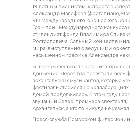
19-летним пианистом, которого экспер
Александр Малофеев (фортепиано, Моск
VIII Международного юношеского конку
Гран-при I Международного конкурса м
стипендиат фонда Владимира Спивако
Ростроповича. Сольный концерт в мил
мира, выступления с ведущими оркестр
насыщенном графике Александра нако
В первом фестивале организаторы соед
движение. Через год посвятили весь 
архангельских музыкантов, которые уе
фестиваль строился на коллаборациях
домой продолжилась. В этом году нас
звучащий Север, премьера спектакля, 
Архангельск, а кто-то никуда не уезжа
Пресс-служба Поморской филармони