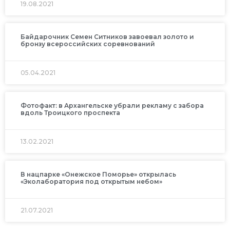
19.08.2021
Байдарочник Семен Ситников завоевал золото и
бронзу всероссийских соревнований
05.04.2021
Фотофакт: в Архангельске убрали рекламу с забора
вдоль Троицкого проспекта
13.02.2021
В нацпарке «Онежское Поморье» открылась
«Эколаборатория под открытым небом»
21.07.2021