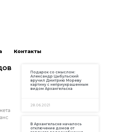
а
Контакты
дов
Подарок со смыслом:
Александр Цыбульский
вручил Дмитрию Мореву
картину с неприукрашенным
видом Архангельска
28.06.2021
жета
ланс
В Архангельске началось
отключение домов от