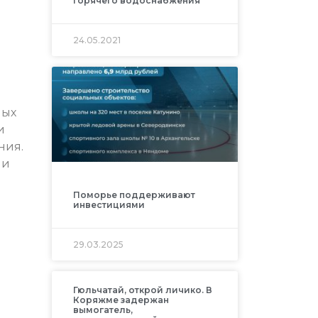
горячего водоснабжения
24.05.2021
ных
и
ния.
ли
Поморье поддерживают
инвестициями
29.03.2025
Гюльчатай, открой личико. В
Коряжме задержан
вымогатель,