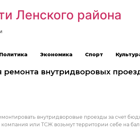
ти Ленского района
и
Политика
Экономика
Спорт
Культур
я ремонта внутридворовых проез
емонтировать внутридворовые проезды за счет бюд
я компания или ТСЖ возьмут территории себе на ба