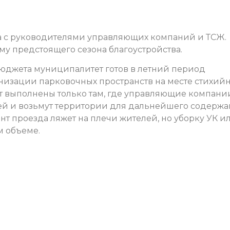
ка с руководителями управляющих компаний и ТСЖ.
 предстоящего сезона благоустройства.
бюджета муниципалитет готов в летний период
анизации парковочных пространств на месте стихий
ут выполнены только там, где управляющие компани
ей и возьмут территории для дальнейшего содержа
нт проезда ляжет на плечи жителей, но уборку УК и
м объеме.