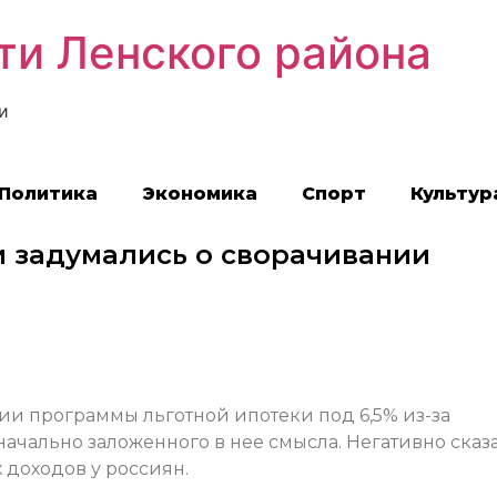
ти Ленского района
и
Политика
Экономика
Спорт
Культур
и задумались о сворачивании
ии программы льготной ипотеки под 6,5% из-за
ачально заложенного в нее смысла. Негативно сказ
 доходов у россиян.