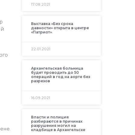
17.08.2021
р
Выставка «Без срока
давности» открыта в центре
ый
«Патриот»
22.01.2021
ого
Архангельская больница
будет проводить до 50
операций в год на аорте без
разрезов
16.09.2021
Власти и полиция
разбираются в причинах
разрушения могил на
цене.
кладбище в Архангельске