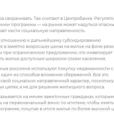
а сворачивать. Так считают в Центробанке. Регулято
ении программы — на рынке может надуться опасн
тает нести социальную направленность.
о отношению к дальнейшему субсидированию
я в заметно возросших ценах на жилье на фоне резк
м при ограниченном предложении, что нивелирует
ть жилье доступным широким слоям населения.
нные россияне используют покупку недвижимости с
 один из способов вложения сбережений. Всё это
т свой социально направленный характер, поскольку
х целях, а не для решения жилищного вопроса.
азывается на менее зажиточных гражданах, которым
ы на первоначальный взнос по ипотеке, чтобы иметь
рограмме, покупая в итоге жилье по более высокой 