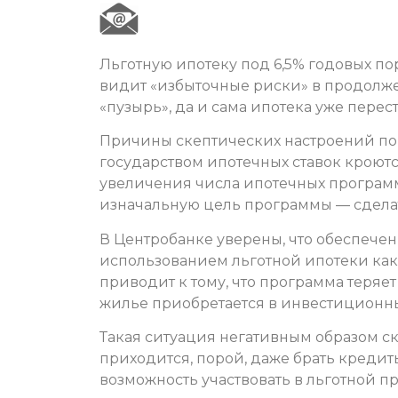
Льготную ипотеку под 6,5% годовых пор
видит «избыточные риски» в продолж
«пузырь», да и сама ипотека уже перес
Причины скептических настроений п
государством ипотечных ставок кроютс
увеличения числа ипотечных програм
изначальную цель программы — сдела
В Центробанке уверены, что обеспече
использованием льготной ипотеки как
приводит к тому, что программа теряе
жилье приобретается в инвестиционны
Такая ситуация негативным образом ск
приходится, порой, даже брать кредит
возможность участвовать в льготной п