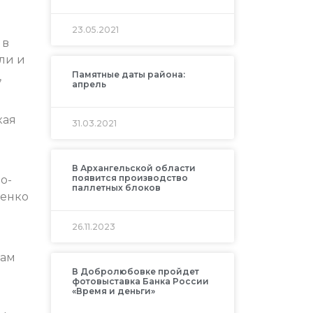
23.05.2021
 в
ли и
Памятные даты района:
,
апрель
кая
31.03.2021
В Архангельской области
появится производство
о-
паллетных блоков
щенко
26.11.2023
вам
В Добролюбовке пройдет
фотовыставка Банка России
«Время и деньги»