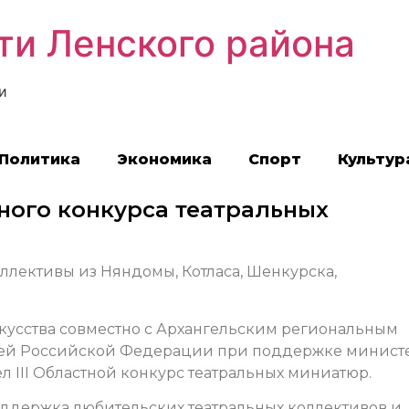
ти Ленского района
и
Политика
Экономика
Спорт
Культур
ного конкурса театральных
ллективы из Няндомы, Котласа, Шенкурска,
кусства совместно с Архангельским региональным
лей Российской Федерации при поддержке минист
л III Областной конкурс театральных миниатюр.
оддержка любительских театральных коллективов и