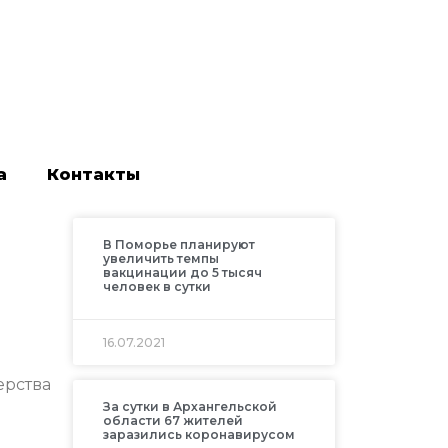
а
Контакты
В Поморье планируют
увеличить темпы
вакцинации до 5 тысяч
человек в сутки
16.07.2021
ерства
За сутки в Архангельской
области 67 жителей
заразились коронавирусом