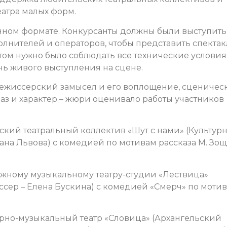
еатра малых форм.
нном формате. Конкурсанты должны были выступить
лнителей и операторов, чтобы представить спектак
том нужно было соблюдать все технические условия
ь живого выступления на сцене.
режиссерский замысел и его воплощение, сценичес
раз и характер – жюри оценивало работы участников
сский театральный коллектив «Шут с нами» (Культурн
ана Львова) с комедией по мотивам рассказа М. Зо
жному музыкальному театру-студии «Лествица»
ссер – Елена Бускина) с комедией «Смерч» по моти
урно-музыкальный театр «Словица» (Архангельский