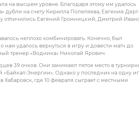
ыла на высшем уровне. Благодаря этому им удалось
а» дубли на счету Кирилла Попеляева, Евгения Дерг
азу отличились Евгений Громницкий, Дмитрий Ивано
авалось неплохо комбинировать. Конечно, был
о нам удалось вернуться в игру и довести матч до
ный тренер «Водника» Николай Ярович.
дцев 39 очков. Они занимают пятое место в турнирн
кой «Байкал-Энергии». Однако у последних на одну и
в Хабаровск, где 10 февраля сыграет с местными