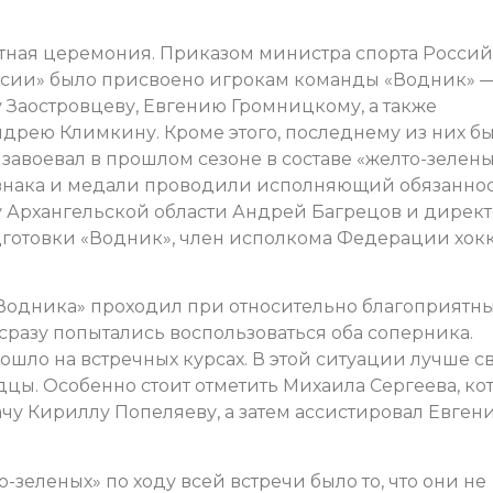
тная церемония. Приказом министра спорта Росси
ссии» было присвоено игрокам команды «Водник» 
 Заостровцеву, Евгению Громницкому, а также
рею Климкину. Кроме этого, последнему из них б
завоевал в прошлом сезоне в составе «желто-зелены
 знака и медали проводили исполняющий обязанно
 Архангельской области Андрей Багрецов и дирек
готовки «Водник», член исполкома Федерации хокк
Водника» проходил при относительно благоприятн
сразу попытались воспользоваться оба соперника.
ошло на встречных курсах. В этой ситуации лучше с
цы. Особенно стоит отметить Михаила Сергеева, ко
чу Кириллу Попеляеву, а затем ассистировал Евген
-зеленых» по ходу всей встречи было то, что они не