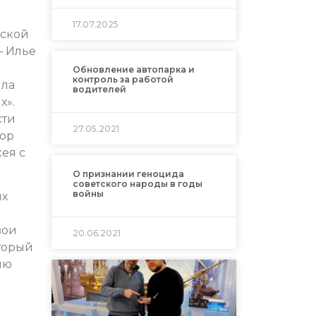
17.07.2025
йской
— Илье
Обновление автопарка и
контроль за работой
ыла
водителей
х».
сти
27.05.2021
тор
ея с
О признании геноцида
советского народы в годы
войны
ых
вои
20.06.2021
торый
ию