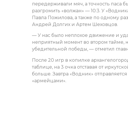
передерживали мяч, а точность паса б
разгромить «волжан» — 10:3. У «Водник
Павла Пожилова, а также по одному р
Андрей Долгих и Артем Шеховцов.
— У нас было неплохое движение и уд
неприятный момент во втором тайме, н
убедительной победы, — отметил глав
После 20 игр в копилке архангелогоро
таблице, на 3 очка отставая от иркутс
больше. Завтра «Водник» отправляется 
«армейцами».