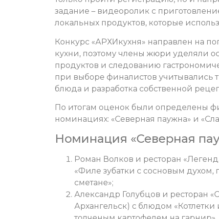
задание – видеоролик с приготовление
локальных продуктов, которые использ
Конкурс «АРХИкухня» направлен на п
кухни, поэтому члены жюри уделяли 
продуктов и следованию гастрономич
при выборе финалистов учитывались т
блюда и разработка собственной реце
По итогам оценок были определены ф
номинациях: «Северная паужна» и «Сла
Номинация «Северная пау
Роман Волков и ресторан «Легенда»
«Филе зубатки с сосновым духом,
сметане»;
Александр Голубцов и ресторан «С
Архангельск) с блюдом «Котлетки
толченым картофелем на гарнир».