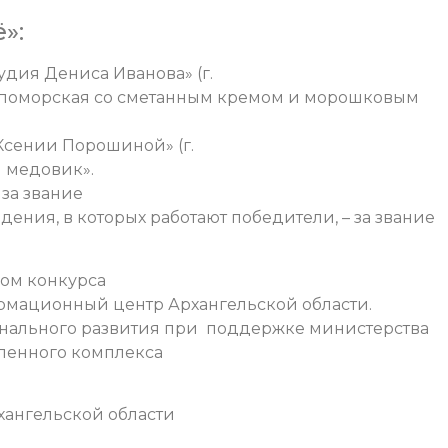
»:
удия Дениса Иванова» (г.
а поморская со сметанным кремом и морошковым
Ксении Порошиной» (г.
й медовик».
 за звание
ения, в которых работают победители, – за звание
ром конкурса
рмационный центр Архангельской области.
ионального развития при поддержке министерства
ленного комплекса
ангельской области