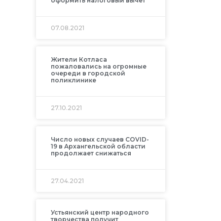
оформить налоговый вычет
07.08.2021
Жители Котласа
пожаловались на огромные
очереди в городской
поликлинике
27.10.2021
Число новых случаев COVID-
19 в Архангельской области
продолжает снижаться
27.04.2021
Устьянский центр народного
творчества получит