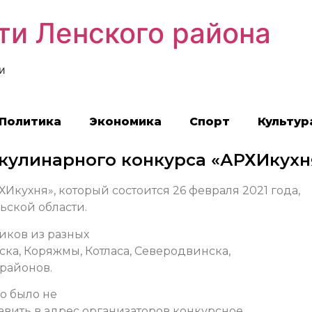
ти Ленского района
и
Политика
Экономика
Спорт
Культур
кулинарного конкурса «АРХИкухн
Икухня», который состоится 26 февраля 2021 года,
ьской области.
ников из разных
ска, Коряжмы, Котласа, Северодвинска,
районов.
но было не
авить в адрес организаторов конкурсное