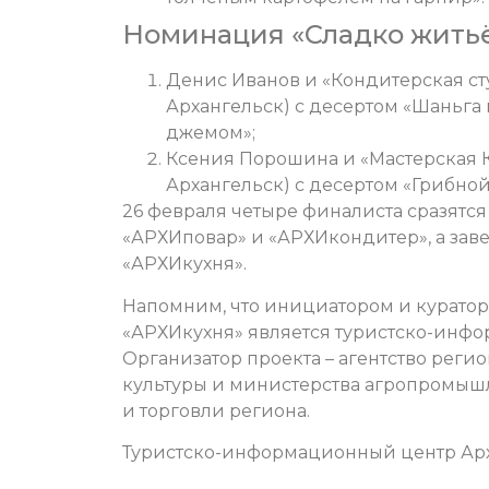
Номинация «Сладко житьё
Денис Иванов и «Кондитерская ст
Архангельск) с десертом «Шаньг
джемом»;
Ксения Порошина и «Мастерская 
Архангельск) с десертом «Грибно
26 февраля четыре финалиста сразятся
«АРХИповар» и «АРХИкондитер», а завед
«АРХИкухня».
Напомним, что инициатором и курато
«АРХИкухня» является туристско-инфо
Организатор проекта – агентство рег
культуры и министерства агропромыш
и торговли региона.
Туристско-информационный центр Арх