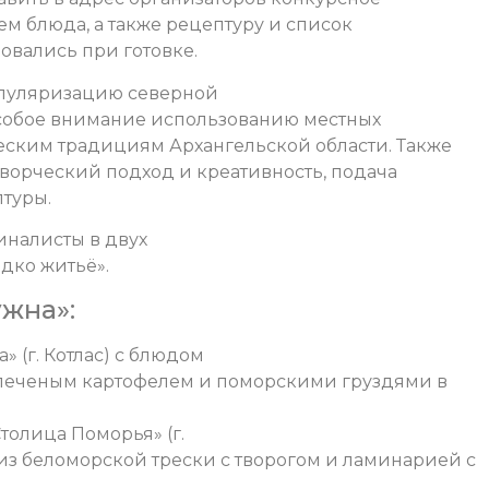
м блюда, а также рецептуру и список
овались при готовке.
опуляризацию северной
особое внимание использованию местных
еским традициям Архангельской области. Также
ворческий подход и креативность, подача
птуры.
иналисты в двух
дко житьё».
жна»:
 (г. Котлас) с блюдом
 печеным картофелем и поморскими груздями в
толица Поморья» (г.
 из беломорской трески с творогом и ламинарией с