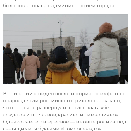
была согласована с администрацией города.
В описании к видео после исторических фактов
о зарождении российского триколора сказано,
что северяне развернули копию флага «без
лозунгов и призывов, красиво и символично».
Однако самое интересное — в конце ролика: под
светящимися буквами «Поморье» вдруг