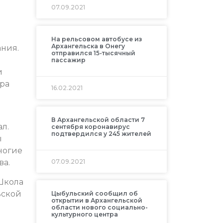
07.09.2021
На рельсовом автобусе из
Архангельска в Онегу
ния.
отправился 15-тысячный
пассажир
и
ора
16.02.2021
В Архангельской области 7
л.
сентября коронавирус
подтвердился у 245 жителей
ы
ногие
ва.
07.09.2021
Школа
ьской
Цыбульский сообщил об
открытии в Архангельской
области нового социально-
культурного центра