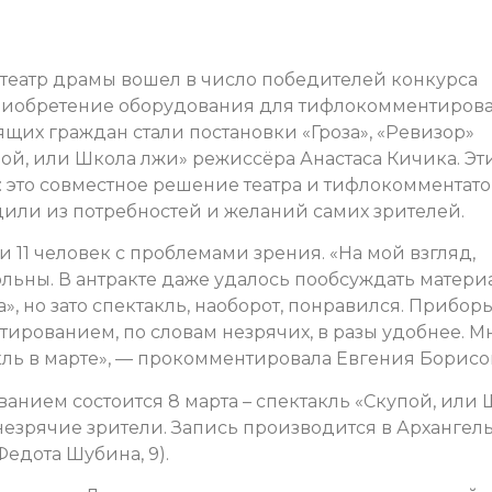
театр драмы вошел в число победителей конкурса
приобретение оборудования для тифлокомментирова
щих граждан стали постановки «Гроза», «Ревизор»
й, или Школа лжи» режиссёра Анастаса Кичика. Эт
: это совместное решение театра и тифлокомментат
или из потребностей и желаний самих зрителей.
 11 человек с проблемами зрения. «На мой взгляд,
льны. В антракте даже удалось пообсуждать материа
», но зато спектакль, наоборот, понравился. Прибор
ированием, по словам незрячих, в разы удобнее. М
ль в марте», — прокомментировала Евгения Борисо
нием состоится 8 марта – спектакль «Скупой, или 
езрячие зрители. Запись производится в Архангел
Федота Шубина, 9).