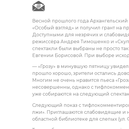
Весной прошлого года Архангельский 
«Особый взгляд» и получил грант на 
Доступными для незрячих и слабовидя
режиссёра Андрея Тимошенко и «Скупо
спектакли были выбраны не просто так
Евгении Борисовой. При выборе исход
— «Грозу» в минувшую пятницу увидели
прошло хорошо, зрители остались дово
Многим не очень нравится пьеса «Гроза
несовершенны, однако с тифлокоммент
уже собираются на следующий спектак
Следующий показ с тифлокомментирова
лжи». Приглашаются слабовидящие и н
областной библиотеке для слепых (ул. 