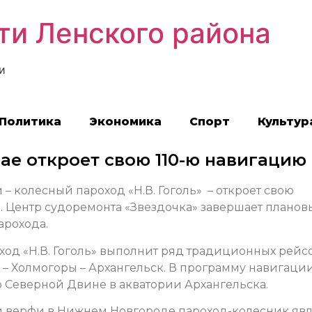
ти Ленского района
и
Политика
Экономика
Спорт
Культур
мае откроет свою 110-ю навигацию
 колесный пароход «Н.В. Гоголь» – откроет свою
. Центр судоремонта «Звездочка» завершает планов
арохода.
од «Н.В. Гоголь» выполнит ряд традиционных рейс
 – Холмогоры – Архангельск. В программу навигаци
 Северной Двине в акватории Архангельска.
ой верфи в Нижнем Новгороде пароход-колесник явл