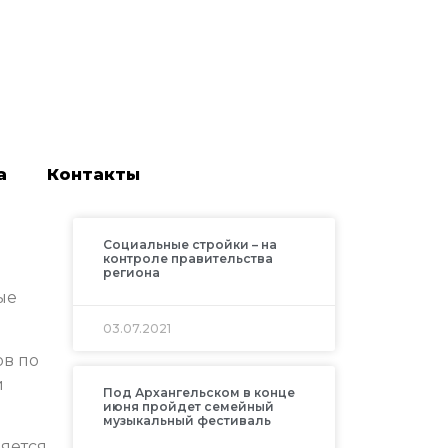
а
Контакты
Социальные стройки – на
контроле правительства
региона
ые
03.07.2021
ов по
и
Под Архангельском в конце
июня пройдет семейный
музыкальный фестиваль
яется