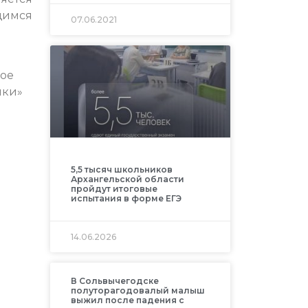
щимся
07.06.2021
кое
чки»
5,5 тысяч школьников
Архангельской области
пройдут итоговые
испытания в форме ЕГЭ
14.06.2026
В Сольвычегодске
полуторагодовалый малыш
выжил после падения с