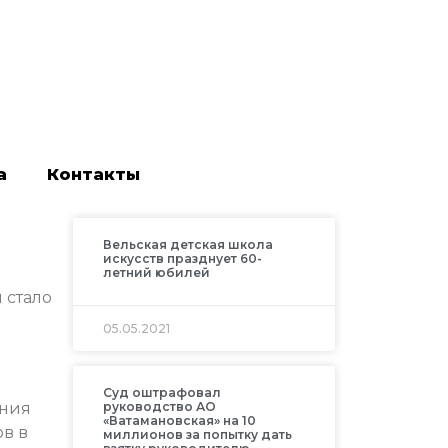
а
Контакты
Вельская детская школа
искусств празднует 60-
летний юбилей
 стало
05.05.2021
Суд оштрафовал
ения
руководство АО
«Ватамановская» на 10
в в
миллионов за попытку дать