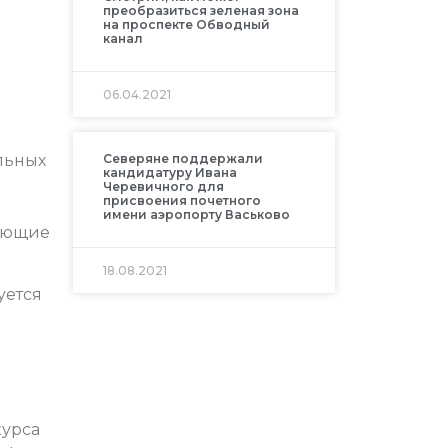
преобразиться зеленая зона
на проспекте Обводный
канал
06.04.2021
льных
Северяне поддержали
кандидатуру Ивана
Черевичного для
присвоения почетного
имени аэропорту Васьково
вующие
18.08.2021
уется
курса