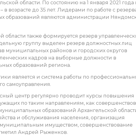
ской области. По состоянию на 1 января 2021 года 
8 – в возрасте до 35 лет. Лидерами по работе с резер
ых образований являются администрации Няндомск
ой области также формируется резерв управленческ
отдельную группу выделен резерв должностных лиц
лав муниципальных районов и городских округов
вленческих кадров на выборные должности в
ьных образований региона.
ики является и система работы по профессиональн
го самоуправления.
сный центр регулярно проводит курсы повышения
жащих по таким направлениям, как совершенство
муниципальных образований Архангельской област
йства и обслуживания населения, организация
 муниципальным имуществом, совершенствование
отметил Андрей Рыженков.