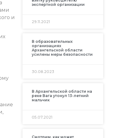
взятку руководителю
в
экспертной организации
вами
ого и
29.11.2021
их
В образовательных
организациях
Архангельской области
усилены меры безопасности
30.08.2023
ому
В Архангельской области на
реке Вага утонул 13-летний
мальчик
вание
и,
05.07.2021
Смотрим, как может