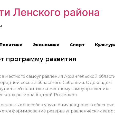
ти Ленского района
и
Политика
Экономика
Спорт
Культур
т программу развития
ов местного самоуправления Архангельской области
чередной сессии областного Собрания. С докладом
внутренней политике и местному самоуправлению
ельства региона Андрей Рыженков.
из основных способов улучшения кадрового обеспеч
яется формирование резерва управленческих кадро