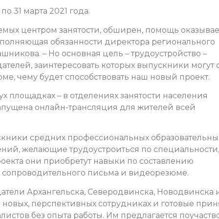
 по 31 марта 2021 года.
емых центром занятости, обширен, помощь оказывае
исполняющая обязанности директора регионального
шникова. – Но основная цель – трудоустройство –
ателей, заинтересовать которых выпускники могут 
е, чему будет способствовать наш новый проект.
ух площадках – в отделениях занятости населения
запущена онлайн-трансляция для жителей всей
ускники средних профессиональных образовательны
ний, желающие трудоустроиться по специальности,
роекта они приобретут навыки по составлению
, сопроводительного письма и видеорезюме.
датели Архангельска, Северодвинска, Новодвинска 
 новых, перспективных сотрудниках и готовые прин
истов без опыта работы. Им предлагается поучаств