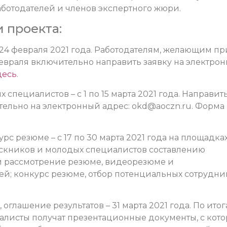
аботодателей и членов экспертного жюри.
 проекта:
о 24 февраля 2021 года.
Работодателям, желающим пр
февраля включительно направить заявку на электро
десь
.
 специалистов – с 1 по 15 марта 2021 года.
Направит
тельно на электронный адрес:
okd@aoczn.ru
.
Форма
урс резюме – с 17 по 30 марта 2021 года на площадка
ускников и молодых специалистов составлению
и рассмотрение резюме, видеорезюме и
ей; конкурс резюме, отбор потенциальных сотрудни
 оглашение результатов – 31 марта 2021 года.
По итог
алисты получат презентационные документы, с кот