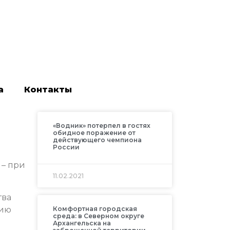
а
Контакты
«Водник» потерпел в гостях
обидное поражение от
действующего чемпиона
России
 – при
11.02.2021
тва
нию
Комфортная городская
среда: в Северном округе
Архангельска на