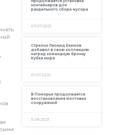
продолжается установка
контейнеров для
раздельного сбора мусора
07.07.2021
инять
нный
Стрелок Леонид Екимов
добавил в свою коллекцию
наград командную бронзу
ь
Кубка мира
01.07.2021
х
В Поморье продолжается
восстановление мостовых
сооружений
ков
11.08.2021
ам
орыми