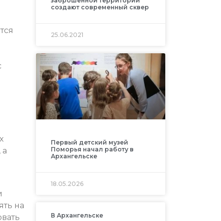
заброшенной территории
создают современный сквер
тся
25.06.2021
с
х
Первый детский музей
Поморья начал работу в
 а
Архангельске
18.05.2026
и
ять на
В Архангельске
овать