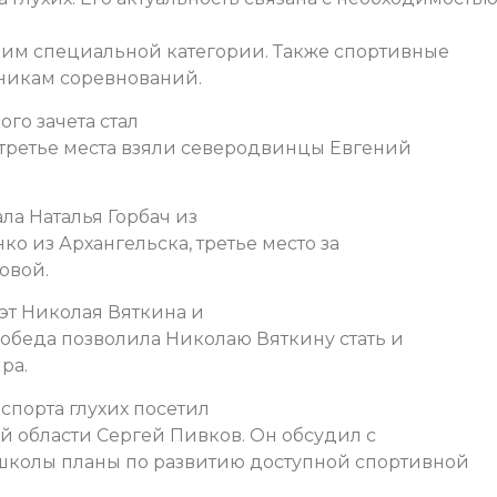
им специальной категории. Также спортивные
никам соревнований.
го зачета стал
 третье места взяли северодвинцы Евгений
ла Наталья Горбач из
нко из Архангельска, третье место за
овой.
уэт Николая Вяткина и
 победа позволила Николаю Вяткину стать и
ра.
спорта глухих посетил
й области Сергей Пивков. Он обсудил с
школы планы по развитию доступной спортивной