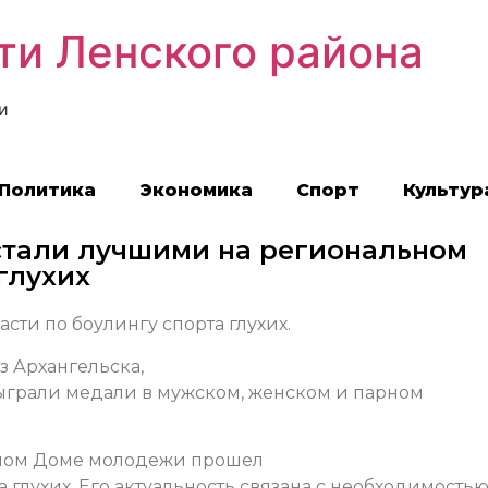
ти Ленского района
и
Политика
Экономика
Спорт
Культур
стали лучшими на региональном
глухих
сти по боулингу спорта глухих.
з Архангельска,
зыграли медали в мужском, женском и парном
тном Доме молодежи прошел
 глухих. Его актуальность связана с необходимость