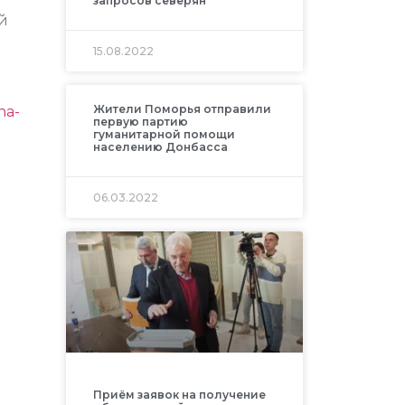
запросов северян
й
15.08.2022
Жители Поморья отправили
ha-
первую партию
гуманитарной помощи
населению Донбасса
06.03.2022
Приём заявок на получение