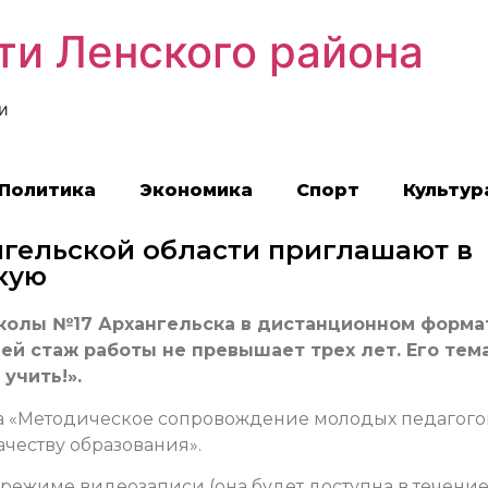
ти Ленского района
и
Политика
Экономика
Спорт
Культур
гельской области приглашают в
кую
колы №17 Архангельска в дистанционном форма
ей стаж работы не превышает трех лет. Его тема
учить!».
а «Методическое сопровождение молодых педагого
честву образования».
 режиме видеозаписи (она будет доступна в течени