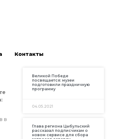
а
Контакты
Великой Победе
посвящается: музеи
подготовили праздничную
программу
те
:
04.05.2021
в в
Глава региона Цыбульский
рассказал подписчикам о
новом сервисе для сбора
е