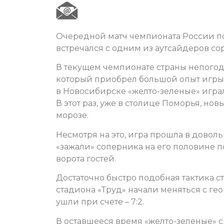
Очередной матч чемпионата России по
встречался с одним из аутсайдеров с
В текущем чемпионате страны непогод
который приобрел большой опыт игры 
в Новосибирске «желто-зеленые» игра
В этот раз, уже в столице Поморья, н
морозе.
Несмотря на это, игра прошла в довол
«зажали» соперника на его половине 
ворота гостей.
Достаточно быстро подобная тактика с
стадиона «Труд» начали меняться с ге
ушли при счете – 7:2.
В оставшееся время «желто-зеленые» с