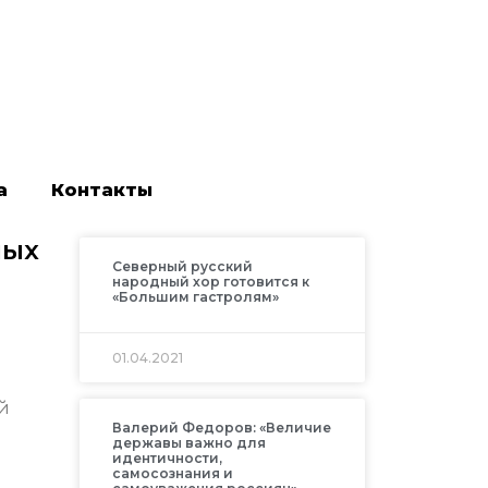
а
Контакты
ных
Северный русский
народный хор готовится к
«Большим гастролям»
01.04.2021
й
Валерий Федоров: «Величие
державы важно для
идентичности,
самосознания и