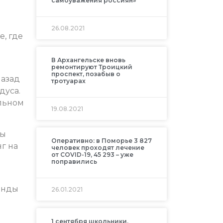
самоуважения россиян»
26.08.2021
, где
В Архангельске вновь
ремонтируют Троицкий
проспект, позабыв о
назад
тротуарах
дуса.
ильном
19.08.2021
цы
Оперативно: в Поморье 3 827
г на
человек проходят лечение
от COVID-19, 45 293 – уже
поправились
анды
26.01.2021
1 сентября школьники,