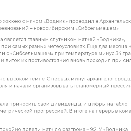
 хоккею с мячом «Водник» проводил в Архангельске
оревнований – новосибирским «Сибсельмашем».
а является главным спутником матчей «Водника»,
при самых разных метеоусловиях. Еще два месяца 
ли с «Сибсельмашем» при температуре минус 34 гра
овый виток их противостояния вновь проходил при с
ьно высоком темпе. С первых минут архангелогород
поля и начали организовывать планомерный прессин
тала приносить свои дивиденды, и цифры на табло
ометрической прогрессией. В итоге на перерыв ком
покойно довели матч до разгрома – 9:2. У «Водника