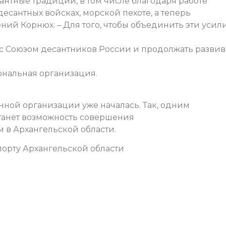
антные традиции, в том числе благодаря работе
есантных войсках, морской пехоте, а теперь
ний Корнюх. – Для того, чтобы объединить эти усили
 с Союзом десантников России и продолжать развив
ональная организация.
нной организации уже началась. Так, одним
танет возможность совершения
 в Архангельской области.
орту Архангельской области