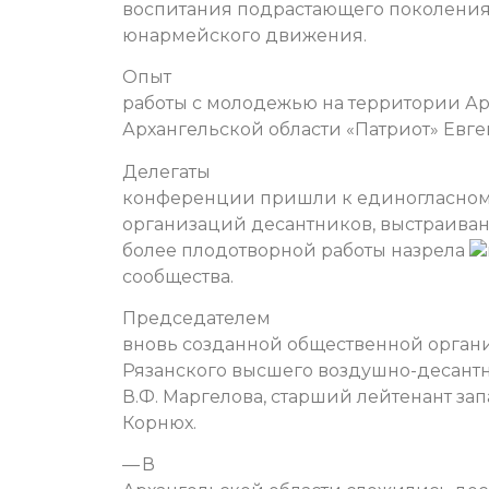
воспитания подрастающего поколения
юнармейского движения.
Опыт
работы с молодежью на территории Ар
Архангельской области «Патриот» Евг
Делегаты
конференции пришли к единогласному
организаций десантников, выстраива
более плодотворной работы назрела
сообщества.
Председателем
вновь созданной общественной орган
Рязанского высшего воздушно-десант
В.Ф. Маргелова, старший лейтенант за
Корнюх.
— В