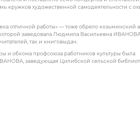
емь кружков художественной самодеятельности с ох
ека отличной работы» — тоже обрело козьминский а
а, которой заведовала Людмила Васильевна ИВАНОВА
читателей, так и книговыдач.
ры и обкома профсоюза работников культуры была
ВАНОВА, заведующая Цилибской сельской библиот