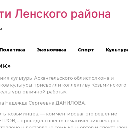
ти Ленского района
и
Политика
Экономика
Спорт
Культур
ик»
ения культуры Архангельского облисполкома и
ков культуры присвоили коллективу Козьминского
культуры отличной работы».
авляла Надежда Сергеевна ДАНИЛОВА.
оты козьминцев, — комментировал это решение
ТРОВ, – проведено шесть тематических вечеров,
овлено и поставлено семь концертов и спектаклей.