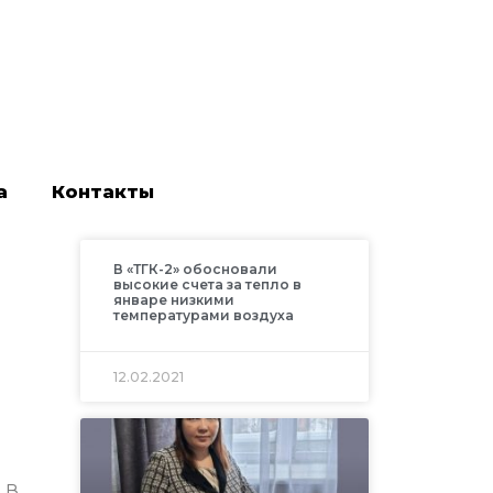
а
Контакты
В «ТГК-2» обосновали
высокие счета за тепло в
январе низкими
температурами воздуха
12.02.2021
 В