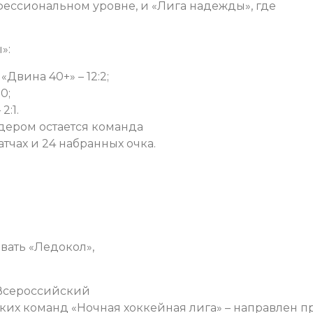
фессиональном уровне, и «Лига надежды», где
»:
Двина 40+» – 12:2;
0;
2:1.
дером остается команда
атчах и 24 набранных очка.
вать «Ледокол»,
 Всероссийский
ких команд «Ночная хоккейная лига» – направлен 