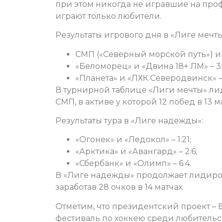
при этом никогда не игравшие на про
играют только любители.
Результаты игрового дня в «Лиге мечты
СМП («Северный морской путь») и «
«Беломорец» и «Двина 18+ ЛМ» – 3:
«Планета» и «ЛХК Северодвинск» – 
В турнирной таблице «Лиги мечты» ли
СМП, в активе у которой 12 побед в 13 м
Результаты тура в «Лиге надежды»:
«Огонек» и «Ледокол» – 1:21;
«Арктика» и «Авангард» – 2:6;
«Сбербанк» и «Олимп» – 6:4.
В «Лиге надежды» продолжает лидиро
заработав 28 очков в 14 матчах.
Отметим, что президентский проект –
фестиваль по хоккею среди любительс