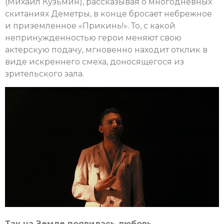
(Михаил Кузьмин), рассказывая о многодневных
скитаниях Деметры, в конце бросает небрежное
и приземленное «Прикинь!». То, с какой
непринужденностью герои меняют свою
актерскую подачу, мгновенно находит отклик в
виде искреннего смеха, доносящегося из
зрительского зала.
Так на Земле появилась любовь