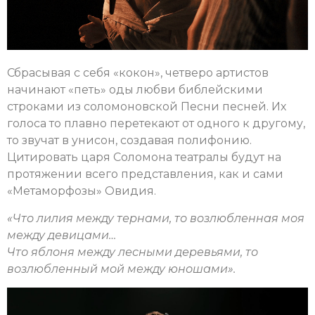
Сбрасывая с себя «кокон», четверо артистов
начинают «петь» оды любви библейскими
строками из соломоновской Песни песней. Их
голоса то плавно перетекают от одного к другому,
то звучат в унисон, создавая полифонию.
Цитировать царя Соломона театралы будут на
протяжении всего представления, как и сами
«Метаморфозы» Овидия.
«
Что лилия между тернами, то возлюбленная моя
между девицами…
Что яблоня между лесными деревьями, то
возлюбленный мой между юношами
»
.