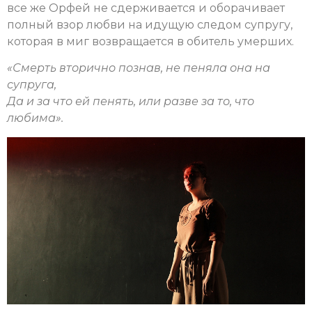
все же Орфей не сдерживается и оборачивает
полный взор любви на идущую следом супругу,
которая в миг возвращается в обитель умерших.
«
Смерть вторично познав, не пеняла она на
супруга,
Да и за что ей пенять, или разве за то, что
любима
»
.