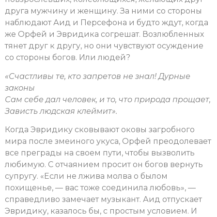
друга мужчину и женщину. За ними со стороны
наблюдают Аид и Персефона и будто ждут, когда
же Орфей и Эвридика согрешат. Возлюбленных
тянет друг к другу, но они чувствуют осуждение
со стороны богов. Или людей?
«
Счастливы те, кто запретов не знал! Дурные
законы
Сам себе дал человек, и то, что природа прощает,
Зависть людская клеймит
»
.
Когда Эвридику сковывают оковы загробного
мира после змеиного укуса, Орфей преодолевает
все преграды на своем пути, чтобы вызволить
любимую. С отчаянием просит он богов вернуть
супругу. «Если не лжива молва о былом
похищенье, — вас тоже соединила любовь», —
справедливо замечает музыкант. Аид отпускает
Эвридику, казалось бы, с простым условием. И