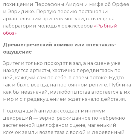
похищении Персефоны Аидом и мифе об Орфее
и Эвридике. Первую версию постановки
архангельский зритель мог увидеть ещё на
лаборатории молодых режиссеров
«Рыбный
обоз»
.
Древнегреческий комикс или спектакль-
ощущение
Зрители только проходят в зал, а на сцене уже
находятся артисты, хаотично передвигаясь по
ней, каждый сам по себе, в своем потоке. Будто
так и было всегда, на постоянном репите. Публика
как бы невзначай, из любопытства вторгается в их
мир и с предвкушением ждет начало действия.
Подходящий антураж создает минимум
декораций — зерно, раскиданное по небрежно
застеленной целлофаном сцене, маленький
клочок земли возле таза с водой и деревянный