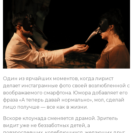
Один из ярчайших моментов, когда лирист
делает инстаграмные фото своей возлюбленной с
воображаемого смарфтона. Юмора добавляет его
фраза «А теперь давай нормально», мол, сделай
лицо получше — все как в жизни.
Вскоре клоунада сменяется драмой. Зритель
видит уже не беззаботных детей, а
повзрослевших, колеблющихся, желающих друг