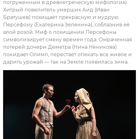
погруженным в древнегреческую мифологию.
Хитрый повелитель умерших Аид (Иван
Братушев) похищает прекрасную и мудрую
Персефону (Екатерина Зеленина), соблазнив её
алой розой. Миф о похищении Персефоны
символизирует смену времен года. Омраченная
потерей дочери Деметра (Нина Няникова)
покидает Олимп, перестает опекать все живое и
дарить урожай — так на Земле появилась зима.