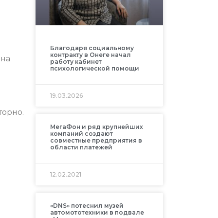
Благодаря социальному
контракту в Онеге начал
она
работу кабинет
психологической помощи
19.03.2026
торно.
МегаФон и ряд крупнейших
компаний создают
совместные предприятия в
области платежей
12.02.2021
«DNS» потеснил музей
автомототехники в подвале