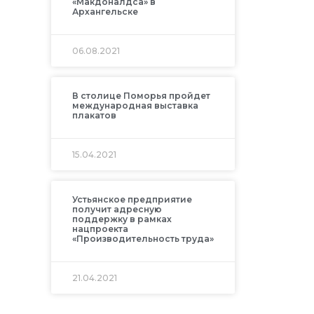
«Макдоналдса» в
Архангельске
06.08.2021
В столице Поморья пройдет
международная выставка
плакатов
15.04.2021
Устьянское предприятие
получит адресную
поддержку в рамках
нацпроекта
«Производительность труда»
21.04.2021