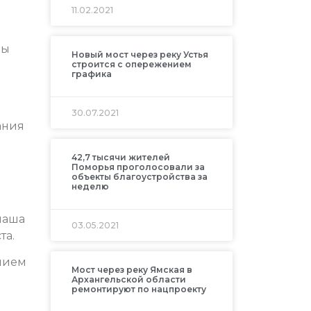
11.02.2021
ны
Новый мост через реку Устья
строится с опережением
графика
30.07.2021
ания
42,7 тысячи жителей
Поморья проголосовали за
объекты благоустройства за
неделю
наша
03.05.2021
та.
анием
Мост через реку Ямская в
Архангельской области
ремонтируют по нацпроекту