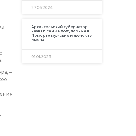
27.06.2024
ка
Архангельский губернатор
назвал самые популярные в
Поморье мужские и женские
имена
о
01.01.2023
.
ра, –
кое
дения
и