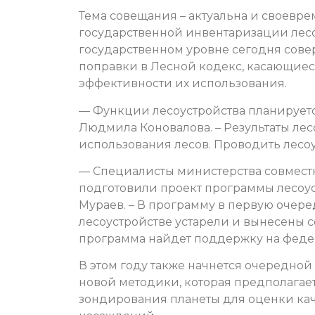
Тема совещания – актуальна и своевре
государственной инвентаризации лесо
государственном уровне сегодня сове
поправки в Лесной кодекс, касающиеся
эффективности их использования.
— Функции лесоустройства планируетс
Людмила Коновалова. – Результаты лес
использования лесов. Проводить лесоу
— Специалисты министерства совмест
подготовили проект программы лесоус
Мураев. – В программу в первую очер
лесоустройстве устарели и вынесены 
программа найдет поддержку на федер
В этом году также начнется очередно
новой методики, которая предполагае
зондирования планеты для оценки кач