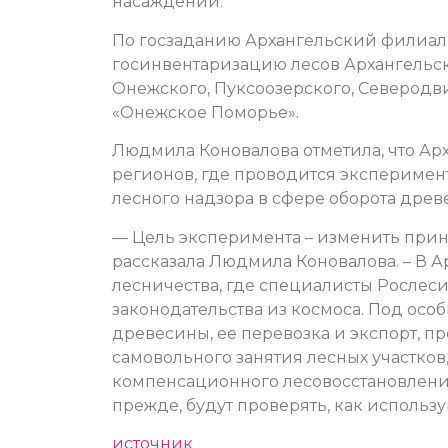
насаждений.
По госзаданию Архангельский филиал 
госинвентаризацию лесов Архангельско
Онежского, Пуксоозерского, Северодв
«Онежское Поморье».
Людмила Коновалова отметила, что Арх
регионов, где проводится эксперимен
лесного надзора в сфере оборота древ
— Цель эксперимента – изменить прин
рассказала Людмила Коновалова. – В 
лесничества, где специалисты Рослес
законодательства из космоса. Под ос
древесины, ее перевозка и экспорт, п
самовольного занятия лесных участков,
компенсационного лесовосстановления
прежде, будут проверять, как использу
источник