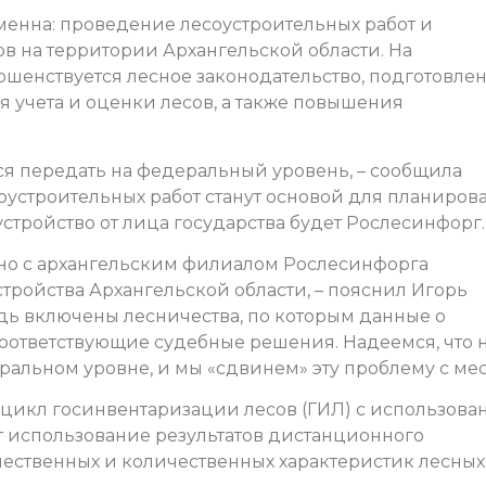
менна: проведение лесоустроительных работ и
в на территории Архангельской области. На
ршенствуется лесное законодательство, подготовле
 учета и оценки лесов, а также повышения
я передать на федеральный уровень, – сообщила
оустроительных работ станут основой для планиров
стройство от лица государства будет Рослесинфорг.
но с архангельским филиалом Рослесинфорга
тройства Архангельской области, – пояснил Игорь
едь включены лесничества, по которым данные о
соответствующие судебные решения. Надеемся, что 
альном уровне, и мы «сдвинем» эту проблему с мес
й цикл госинвентаризации лесов (ГИЛ) с использов
т использование результатов дистанционного
ественных и количественных характеристик лесных