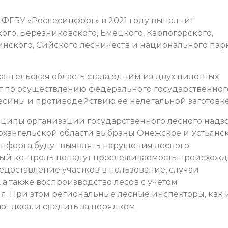
ФГБУ «Рослесинфорг» в 2021 году выполнит
го, Березниковского, Емецкого, Карпогорского,
инского, Сийского лесничеств и национального пар
ангельская область стала одним из двух пилотных
т по осуществлению федерального государственног
есины и противодействию ее нелегальной заготовке
ципы организации государственного лесного надзо
Архангельской области выбраны Онежское и Устьянс
инфорга будут выявлять нарушения лесного
обый контроль попадут прослеживаемость происхож
редоставление участков в пользование, случаи
 а также воспроизводство лесов с учетом
. При этом региональные лесные инспекторы, как 
ют леса, и следить за порядком.