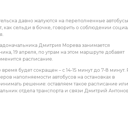
ельска давно жалуются на переполненные автобус
, как сельди в бочке, говорить о соблюдении соци
я.
адоначальника Дмитрия Морева занимается
ка, 19 апреля, по утрам на этом маршруте добавят
зменится расписание.
ремя будет сокращен – с 14-15 минут до 7-8 минут.
меров наполняемости автобусов на остановках в
принимать решение: оставляем такое расписание ил
альник отдела транспорта и связи Дмитрий Антонов