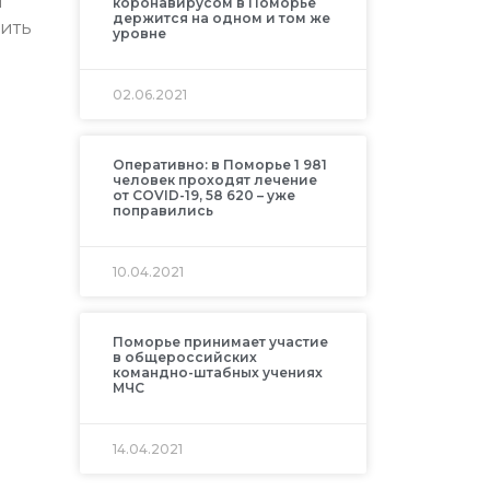
я
коронавирусом в Поморье
держится на одном и том же
ить
уровне
02.06.2021
Оперативно: в Поморье 1 981
человек проходят лечение
от COVID-19, 58 620 – уже
поправились
10.04.2021
Поморье принимает участие
в общероссийских
командно-штабных учениях
МЧС
14.04.2021