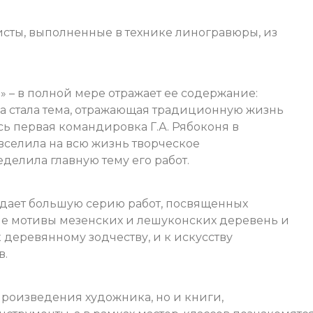
сты, выполненные в технике линогравюры, из
» – в полной мере отражает ее содержание:
а стала тема, отражающая традиционную жизнь
сь первая командировка Г.А. Рябоконя в
вселила на всю жизнь творческое
делила главную тему его работ.
здает большую серию работ, посвященных
ые мотивы мезенских и лешуконских деревень и
 деревянному зодчеству, и к искусству
в.
произведения художника, но и книги,