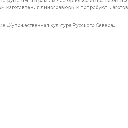
нструменты, а в рамках мастер-классов познакомятс
ом изготовления линогравюры и попробуют изготов
е «Художественная культура Русского Севера»