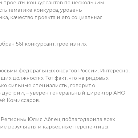
и проекты конкурсантов по нескольким
ть тематике конкурса, уровень
а, качество проекта и его социальная
обран 561 конкурсант, трое из них
осьми федеральных округов России. Интересно,
ящих должностях. Тот факт, что на рядовых
лько сильные специалисты, говорит о
ндустрии, – уверен генеральный директор АНО
ей Комиссаров.
-Регионы» Юлия Аблец поблагодарила всех
кие результаты и карьерные перспективы.