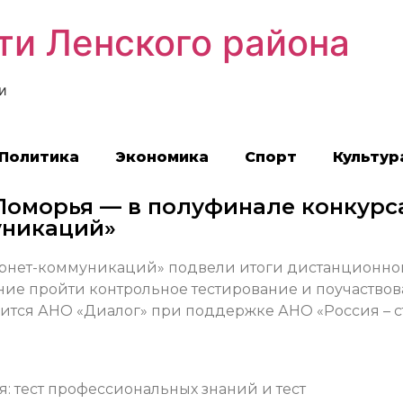
ти Ленского района
и
Политика
Экономика
Спорт
Культур
 Поморья — в полуфинале конкурс
уникаций»
рнет-коммуникаций» подвели итоги дистанционно
ение пройти контрольное тестирование и поучаствов
ится АНО «Диалог» при поддержке АНО «Россия – с
я: тест профессиональных знаний и тест