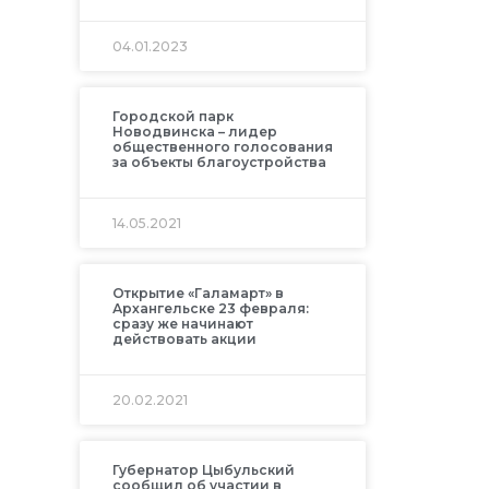
04.01.2023
Городской парк
Новодвинска – лидер
общественного голосования
за объекты благоустройства
14.05.2021
Открытие «Галамарт» в
Архангельске 23 февраля:
сразу же начинают
действовать акции
20.02.2021
Губернатор Цыбульский
сообщил об участии в