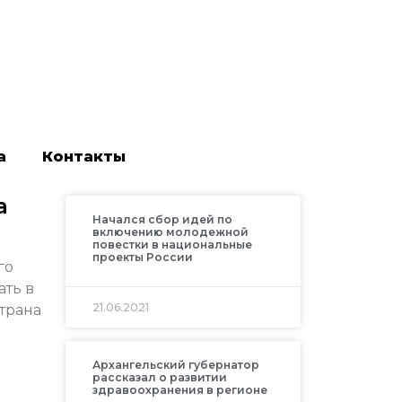
а
Контакты
а
Начался сбор идей по
включению молодежной
повестки в национальные
проекты России
го
ать в
21.06.2021
трана
Архангельский губернатор
рассказал о развитии
здравоохранения в регионе