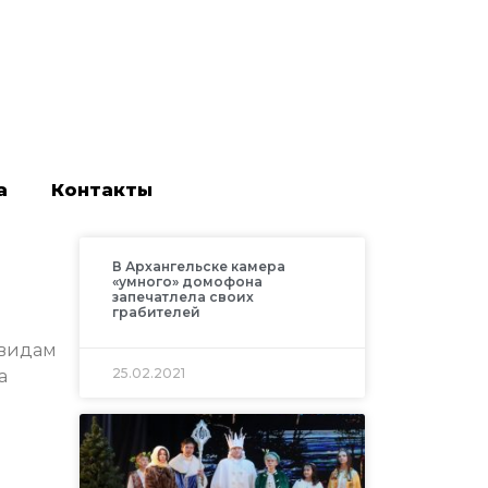
а
Контакты
В Архангельске камера
«умного» домофона
запечатлела своих
грабителей
 видам
25.02.2021
а