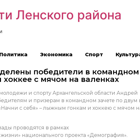
ти Ленского района
и
Политика
Экономика
Спорт
Культур
ределены победители в командном
и хоккее с мячом на валенках
м молодежи и спорту Архангельской области Андрей
бедителям и призерам в командном зачете по двум
Начни с себя» – лыжным гонкам и хоккею с мячом н
иады проводятся в рамках
а жизни» национального проекта «Демография».