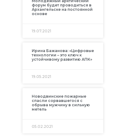
Молодежный арктический
форум будет проводиться в
Архангельске на постоянной
основе
19.07.2021
Ирина Бажанова: «Цифровые
технологии – это ключ к
устойчивому развитию АПК»
19.05.2021
Новодвинские пожарные
спасли сорвавшегося с
обрыва мужчину в сильную
метель
05.02.2021