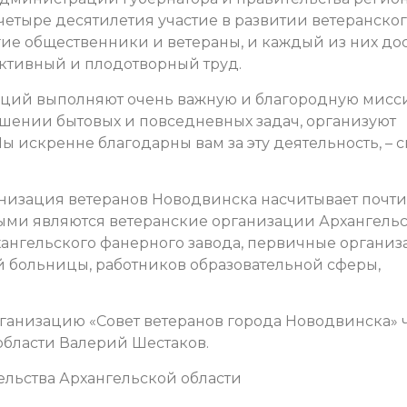
 четыре десятилетия участие в развитии ветеранско
е общественники и ветераны, и каждый из них до
активный и плодотворный труд.
аций выполняют очень важную и благородную мисс
ешении бытовых и повседневных задач, организуют
ы искренне благодарны вам за эту деятельность, – с
низация ветеранов Новодвинска насчитывает почти
ыми являются ветеранские организации Архангель
ангельского фанерного завода, первичные органи
 больницы, работников образовательной сферы,
ганизацию «Совет ветеранов города Новодвинска» 
бласти Валерий Шестаков.
льства Архангельской области