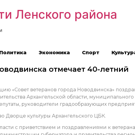
ти Ленского района
и
Политика
Экономика
Спорт
Культур
оводвинска отмечает 40-летний
цию «Совет ветеранов города Новодвинска» поздр
ительства Архангельской области, муниципального
депутаты, руководители градообразующих предприя
о Дворце культуры Архангельского ЦБК.
бласти с приветствием и поздравлениями к ветеран
администрации губернатора и правительства регио