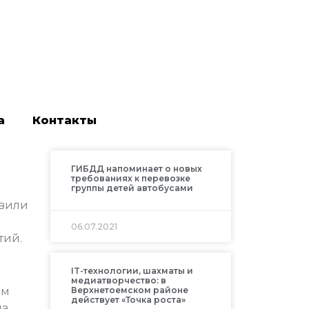
а
Контакты
ГИБДД напоминает о новых
требованиях к перевозке
группы детей автобусами
авили
06.07.2021
тий.
IT-технологии, шахматы и
медиатворчество: в
ам
Верхнетоемском районе
действует «Точка роста»
на