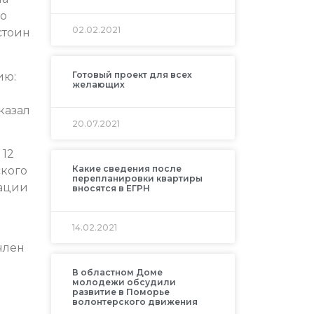
го
02.02.2021
стоин
Готовый проект для всех
ию:
желающих
казал
20.07.2021
 12
Какие сведения после
ского
перепланировки квартиры
зации
вносятся в ЕГРН
14.02.2021
член
В областном Доме
молодежи обсудили
развитие в Поморье
волонтерского движения