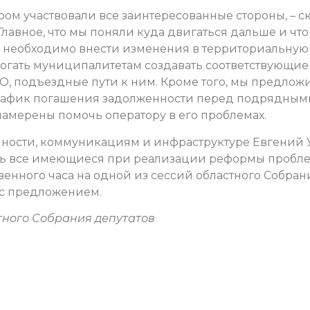
ром участвовали все заинтересованные стороны, – с
Главное, что мы поняли куда двигаться дальше и что
, необходимо внести изменения в территориальную
огать муниципалитетам создавать соответствующие
О, подъездные пути к ним. Кроме того, мы предлож
график погашения задолженности перед подрядным
 намерены помочь оператору в его проблемах.
ности, коммуникациям и инфраструктуре Евгений 
ть все имеющиеся при реализации реформы пробл
венного часа на одной из сессий областного Собран
 с предложением.
тного Собрания депутатов