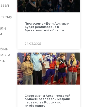
казал
 схему
Программа «Дети Арктики»
будет реализована в
или
Архангельской области
и
24.03.2025
Ухин
емы и
ия.
Спортсмены Архангельской
области завоевали медали
первенства России по
кикбоксингу