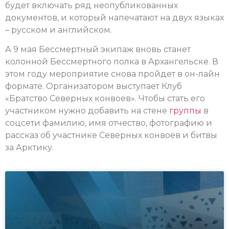
будет включать ряд неопубликованных
документов, и который напечатают на двух языках
– русском и английском.
А 9 мая Бессмертный экипаж вновь станет
колонной Бессмертного полка в Архангельске. В
этом году мероприятие снова пройдет в он-лайн
формате. Организатором выступает Клуб
«Братство Северных конвоев». Чтобы стать его
участником нужно добавить на стене
группы
в
соцсети фамилию, имя отчество, фотографию и
рассказ об участнике Северных конвоев и битвы
за Арктику.