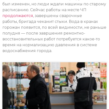
был изменен, но люди ждали машины по старому
расписанию. Сейчас работы на месте ЧП
продолжаются
, завершены сварочные
работы, бригада чеканит стыки. Вода в кранах
горожан появится, по всей видимости, не раньше
полудня — после завршения ремонтно-
восстановительных работ потребуется какое-то
время на нормализацию давления в системе
водоснабжения города.