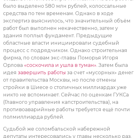
было выделено 580 млн рублей, колоссальные
средства по тем временам. Однако в ходе
экспертиз выяснилось, что значительный объём
работ был выполнен некачественно, затем у
здания поплыл фундамент. Предыдущие
областные власти инициировали судебный
процесс с подрядчиком. Однако строительная
фирма, по словам экс-главы Поморья Игоря
Орлова
«соскочила и ушла в туман»
. Затем была
идея
завершить работы
за счет «мусорных» денег
от правительства Москвы, но после отмены
стройки в Шиесе о столичных миллиардах уже
никто не вспоминает. Сейчас по оценкам ГУКСа
(Главного управления капстроительства), на
противоаварийные работы требуется ещё почти
полмиллиарда рублей.
Судьбой же соломбальской набережной
депутаты интересовались у главы несколько раз.