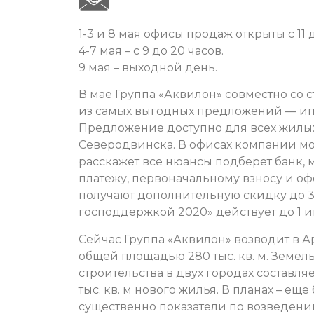
1-3 и 8 мая офисы продаж открыты с 11 д
4-7 мая – с 9 до 20 часов.
9 мая – выходной день.
В мае Группа «Аквилон» совместно со
из самых выгодных предложений — ипот
Предложение доступно для всех жилых
Северодвинска. В офисах компании мо
расскажет все нюансы подберет банк,
платежу, первоначальному взносу и оф
получают дополнительную скидку до 30
господдержкой 2020» действует до 1 и
Сейчас Группа «Аквилон» возводит в 
общей площадью 280 тыс. кв. м. Земе
строительства в двух городах составля
тыс. кв. м нового жилья. В планах – ещ
существенно показатели по возведению