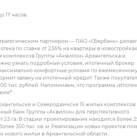
о 17 часов.
 стратегическим партнером — ПАО «Сбербанк» делаю
ека по ставке от 2,55% на квартиры в новостройках
 комплексов Группы «Аквилон» Архангельска и
жно узнать подробные условия, ипотечный брокер
 максимально комфортные условия по ежемесячном
ормит заявку на ипотечный кредит. Также покупате
0 тыс. рублей. Напоминаем, что программа «Ипотек
юля*.
Архангельске и Северодвинске 15 жилых комплексов
льный банк Группы «Аквилон» для перспективного
ет 23 га. В стадии проектирования находится более 
е более 350 тыс. кв. м. Реализация новых проектов по
 нового жилья в Архангельской области.