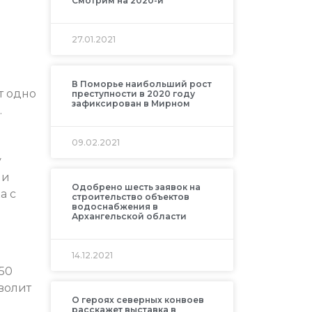
Смотрим на 2020-й
27.01.2021
В Поморье наибольший рост
т одно
преступности в 2020 году
зафиксирован в Мирном
.
09.02.2021
у
ли
Одобрено шесть заявок на
а с
строительство объектов
водоснабжения в
Архангельской области
14.12.2021
250
зволит
О героях северных конвоев
расскажет выставка в