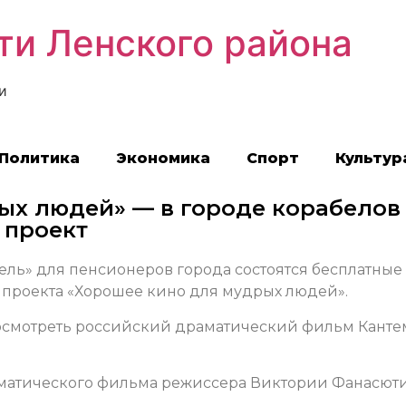
ти Ленского района
и
Политика
Экономика
Спорт
Культур
ых людей» — в городе корабелов
 проект
ель» для пенсионеров города состоятся бесплатные
проекта «Хорошее кино для мудрых людей».
посмотреть российский драматический фильм Кант
раматического фильма режиссера Виктории Фанасют