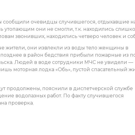
 сообщили очевидцы случившегося, отдыхавшие н
ь утопающим они не смогли, т.к. находились слишк
ловам звонивших, находились четверо человек и соб
е жители, они извлекли из воды тело женщины в
ь позднее в район бедствия прибыли пожарные из п
ельска. Людей в воде сотрудники МЧС не увидели —
лишь моторная лодка «Обь», пустой спасательный ж
ут продолжены, пояснили в диспетчерской службе
дение водолазных работ. По факту случившегося
на проверка.