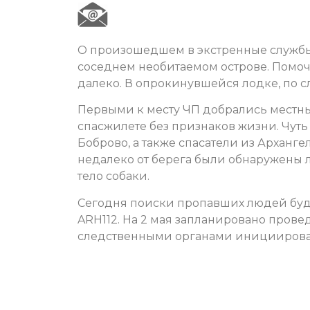
О произошедшем в экстренные службы
соседнем необитаемом острове. Помоч
далеко. В опрокинувшейся лодке, по с
Первыми к месту ЧП добрались местны
спасжилете без признаков жизни. Чут
Боброво, а также спасатели из Арханг
недалеко от берега были обнаружены 
тело собаки.
Сегодня поиски пропавших людей буд
ARH112. На 2 мая запланировано прове
следственными органами инициирова