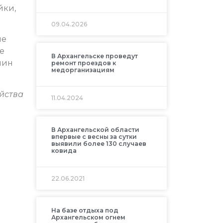
йки,
09.04.2026
ые
е
В Архангельске проведут
нин
ремонт проездов к
медорганизациям
йства
11.04.2024
В Архангельской области
впервые с весны за сутки
выявили более 130 случаев
ковида
22.06.2021
На базе отдыха под
Архангельском огнем