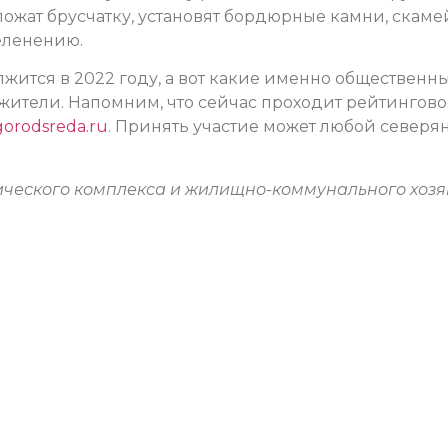
ложат брусчатку, установят бордюрные камни, скаме
еленению.
ится в 2022 году, а вот какие именно общественн
жители. Напомним, что сейчас проходит рейтингово
gorodsreda.ru
. Принять участие может любой северя
ического комплекса и жилищно-коммунального хозя