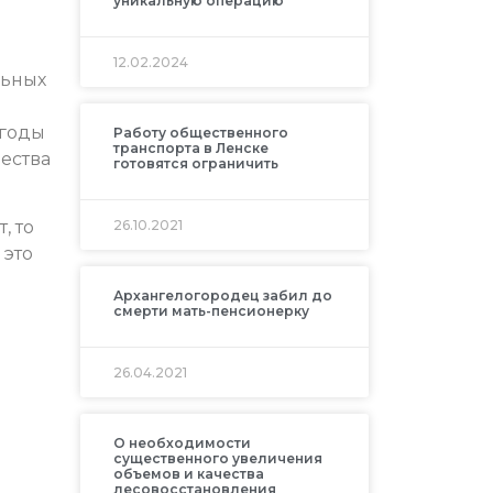
уникальную операцию
12.02.2024
льных
 годы
Работу общественного
транспорта в Ленске
чества
готовятся ограничить
, то
26.10.2021
 это
Архангелогородец забил до
смерти мать-пенсионерку
26.04.2021
О необходимости
существенного увеличения
объемов и качества
лесовосстановления