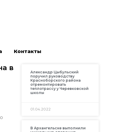
а
Контакты
на в
Александр Цыбульский
поручил руководству
Красноборского района
отремонтировать
теплотрассу у Черевковской
школы
01.04.2022
во
В Архангельске выполнили