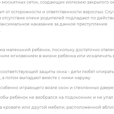
 москитных сеток, создающих иллюзию закрытого ок
т от осторожности и ответственности взрослых. Слу
 отсутствие опеки родителей подпадают по действи
. Максимальное наказание за данное преступление
.
дома маленький ребёнок, поскольку достаточно отвле
едним мгновением в жизни ребёнка или искалечить 
з соответствующей защиты окна – дети любят опирать
 а потом выпадают вместе с ними наружу.
 особенно играющего возле окон и стеклянных двере
чтобы ребёнок не взобрался на подоконник и не упал
 на кровати или другой мебели, расположенной вбли