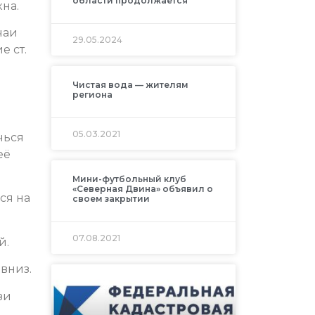
области продолжается
на.
чаи
29.05.2024
е ст.
Чистая вода — жителям
региона
05.03.2021
чься
её
Мини-футбольный клуб
«Северная Двина» объявил о
ся на
своем закрытии
07.08.2021
й.
 вниз.
зи