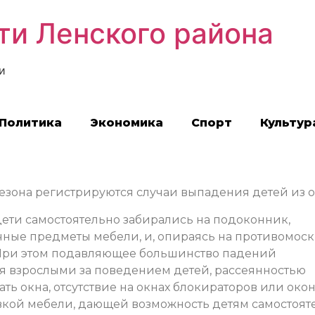
ти Ленского района
и
Политика
Экономика
Спорт
Культур
езона регистрируются случаи выпадения детей из о
 дети самостоятельно забирались на подоконник,
ичные предметы мебели, и, опираясь на противомос
й. При этом подавляющее большинство падений
ля взрослыми за поведением детей, рассеянностью
ть окна, отсутствие на окнах блокираторов или око
вкой мебели, дающей возможность детям самостоят