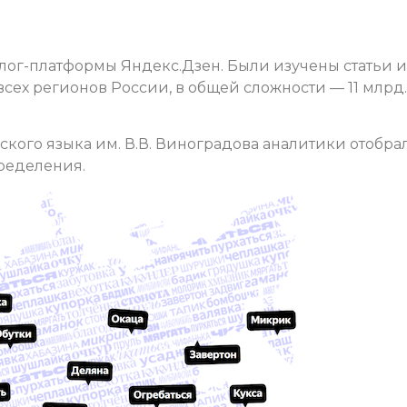
лог-платформы Яндекс.Дзен. Были изучены статьи и
всех регионов России, в общей сложности — 11 млрд.
сского языка им. В.В. Виноградова аналитики отобра
ределения.