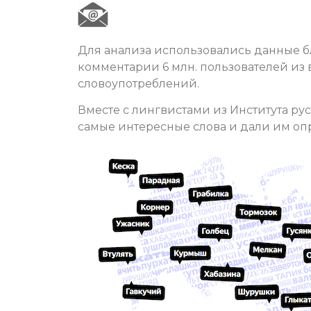
Для анализа использовались данные б
комментарии 6 млн. пользователей из 
словоупотреблений.
Вместе с лингвистами из Института ру
самые интересные слова и дали им оп