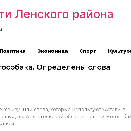
ти Ленского района
и
Политика
Экономика
Спорт
Культур
тособака. Определены слова
кса изучили слова, которые используют жители в
терных для Архангельской области, попали мотособак
аться.