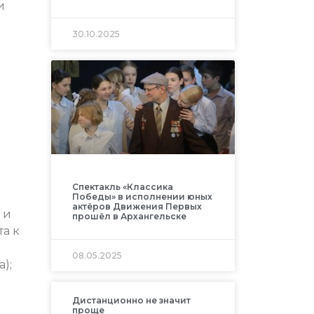
и
30.10.2025
Спектакль «Классика
Победы» в исполнении юных
актёров Движения Первых
 и
прошёл в Архангельске
та к
08.05.2025
);
Дистанционно не значит
проще