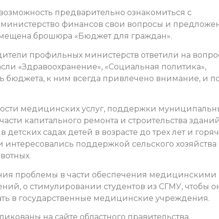
возможность предварительно ознакомиться с
 министерство финансов свои вопросы и предложе
азмещена брошюра «Бюджет для граждан».
дители профильных министерств ответили на вопро
сли «Здравоохранение», «Социальная политика»,
ь бюджета, к ним всегда привлечено внимание, и п
пности медицинских услуг, поддержки муниципальн
части капитального ремонта и строительства здани
 детских садах детей в возрасте до трех лет и горя
 интересовались поддержкой сельского хозяйства
вотных.
шения проблемы в части обеспечения медицинскими
ий, о стимулировании студентов из СГМУ, чтобы о
тать в государственные медицинские учреждения.
ликованы на сайте областного правительства.