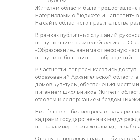
рублей.
Жителям области была предоставлена 
материалами о бюджете и направить в
На сайте областного правительства р
В рамках публичных слушаний руково
поступившие от жителей региона.
Отра
«Образование» занимают весомую част
поступило большинство обращений.
В частности, вопросы касались досту
образований Архангельской области в 
домов культуры, обеспечения местами в
питанием школьников. Жители области
отловом и содержанием бездомных жи
Не обошлось без вопроса о путях ре
кадрами государственных медучрежден
после университета хотели идти рабо
Ответы на вопросы граждан будут опуб