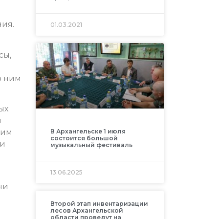
ния.
01.03.2021
сы,
о ним
ых
й
В Архангельске 1 июля
чим
состоится большой
 и
музыкальный фестиваль
13.06.2025
ни
Второй этап инвентаризации
лесов Архангельской
области проведут на