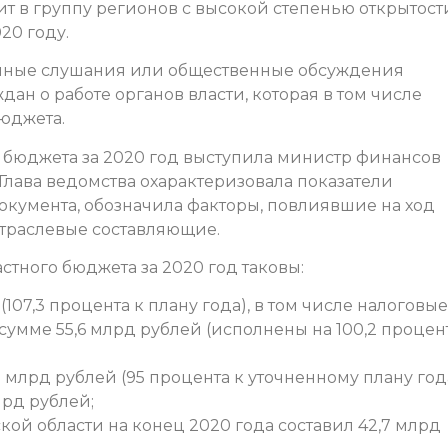
ит в группу регионов с высокой степенью открытост
20 году.
ичные слушания или общественные обсуждения
н о работе органов власти, которая в том числе
юджета.
 бюджета за 2020 год выступила министр финансов
 Глава ведомства охарактеризовала показатели
кумента, обозначила факторы, повлиявшие на ход
траслевые составляющие.
тного бюджета за 2020 год таковы:
107,3 процента к плану года), в том числе налоговые
умме 55,6 млрд рублей (исполнены на 100,2 процен
 млрд рублей (95 процента к уточненному плану года
лрд рублей;
ой области на конец 2020 года составил 42,7 млрд