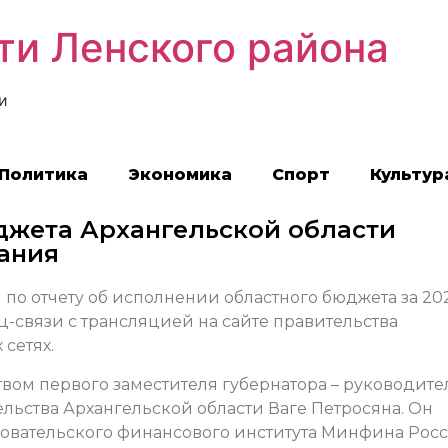
ти Ленского района
и
Политика
Экономика
Спорт
Культур
джета Архангельской области
ания
по отчету об исполнении областного бюджета за 20
связи с трансляцией на сайте правительства
сетях.
ом первого заместителя губернатора – руководите
льства Архангельской области Ваге Петросяна. Он
едовательского финансового института Минфина Рос