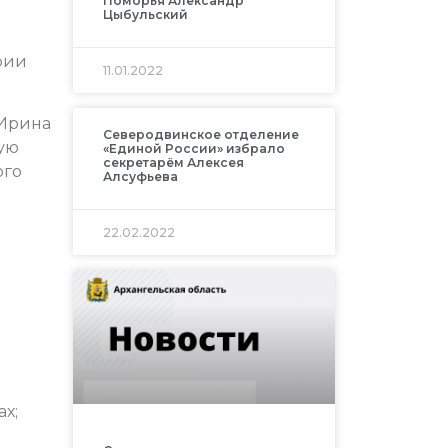
Поморья Александр
Цыбульский
рии
11.01.2022
 Ирина
Северодвинское отделение
ую
«Единой России» избрало
секретарём Алексея
ого
Алсуфьева
22.02.2022
х;