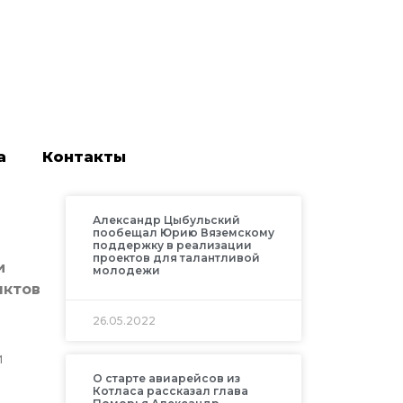
а
Контакты
Александр Цыбульский
пообещал Юрию Вяземскому
поддержку в реализации
проектов для талантливой
и
молодежи
нктов
26.05.2022
и
О старте авиарейсов из
Котласа рассказал глава