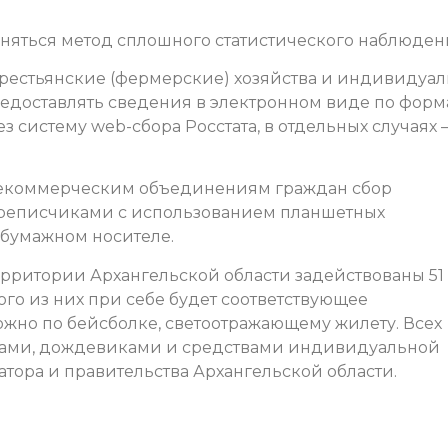
няться метод сплошного статистического наблюден
крестьянские (фермерские) хозяйства и индивидуа
едоставлять сведения в электронном виде по фор
 систему web-сбора Росстата, в отдельных случаях –
некоммерческим объединениям граждан сбор
реписчиками с использованием планшетных
а бумажном носителе.
рритории Архангельской области задействованы 51
ого из них при себе будет соответствующее
ожно по бейсболке, светоотражающему жилету. Всех
ками, дождевиками и средствами индивидуальной
атора и правительства Архангельской области.