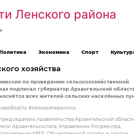
ти Ленского района
и
Политика
Экономика
Спорт
Культур
ского хозяйства
комиссия по проведению сельскохозяйственной
каз подписал губернатор Архангельской област
оснётся всех жителей сельских населённых пу
аяобласть #сельхозперепись
 председатель правительства Архангельской област
ели Архангельскстата, Управления Росреестра,
, Управления МВД, Общественной палаты и других