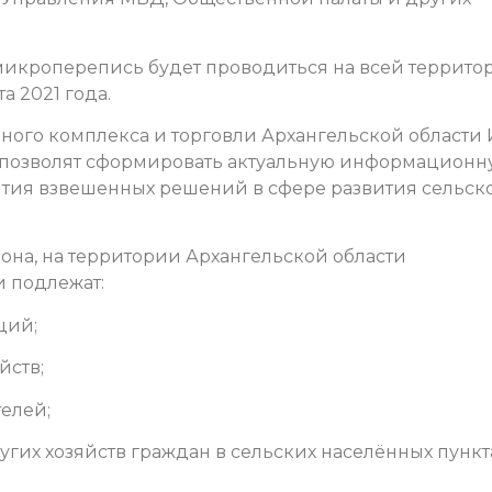
микроперепись будет проводиться на всей террито
а 2021 года.
ого комплекса и торговли Архангельской области
 позволят сформировать актуальную информационн
нятия взвешенных решений в сфере развития сельск
на, на территории Архангельской области
 подлежат:
ций;
йств;
елей;
угих хозяйств граждан в сельских населённых пункта