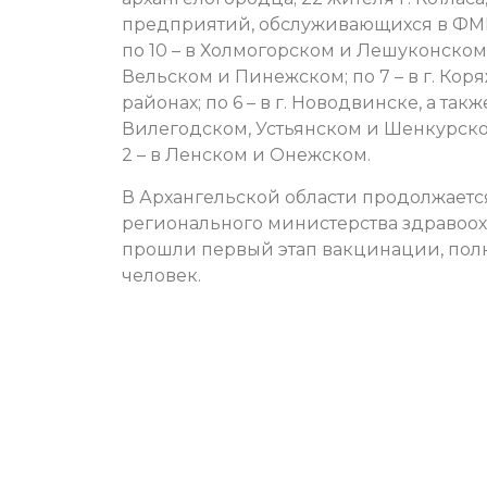
предприятий, обслуживающихся в ФМБА
по 10 – в Холмогорском и Лешуконском 
Вельском и Пинежском; по 7 – в г. Ко
районах; по 6 – в г. Новодвинске, а та
Вилегодском, Устьянском и Шенкурском
2 – в Ленском и Онежском.
В Архангельской области продолжает
регионального министерства здравоо
прошли первый этап вакцинации, полн
человек.