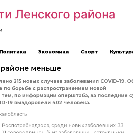
ти Ленского района
и
Политика
Экономика
Спорт
Культур
 районе меньше
ено 215 новых случаев заболевания COVID-19. О
е по борьбе с распространением новой
 тем, по информации оперштаба, за последние с
ID-19 выздоровели 402 человека.
каяобласть
Роспотребнадзора, среди новых заболевших: 33
а; 21 северодвинец (5 из заболевших – сотрудники