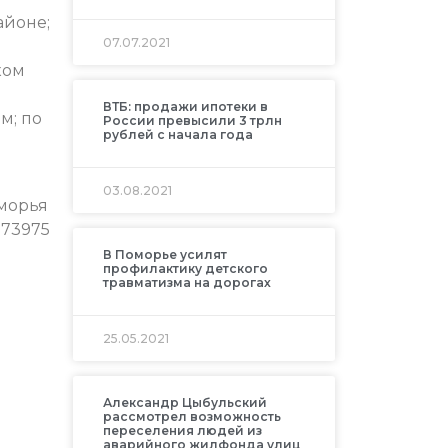
айоне;
07.07.2021
ком
ВТБ: продажи ипотеки в
м; по
России превысили 3 трлн
рублей с начала года
03.08.2021
морья
173975
В Поморье усилят
профилактику детского
травматизма на дорогах
25.05.2021
Александр Цыбульский
рассмотрел возможность
переселения людей из
аварийного жилфонда улиц