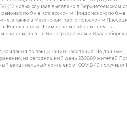
); 12 новых случаев выявлено в Верхнетоемском р
районах; по 9 – в Котласском и Няндомском; по 8 – в
ряжме, а также в Мезенском, Каргопольском и Плесец
кже в Коношском и Приморском районах; по 5 – в
 районах; по 4 – в Виноградовском и Красноборско
ся кампания по вакцинации населения. По данным
хранения, на сегодняшний день 239889 жителей По
ый вакцинальный комплекс от COVID-19 получили 