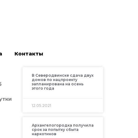
а
Контакты
В Северодвинске сдача двух
домов по нацпроекту
б
запланирована на осень
этого года
утки
12.05.2021
Архангелогородка получила
срок за попытку сбыта
наркотиков